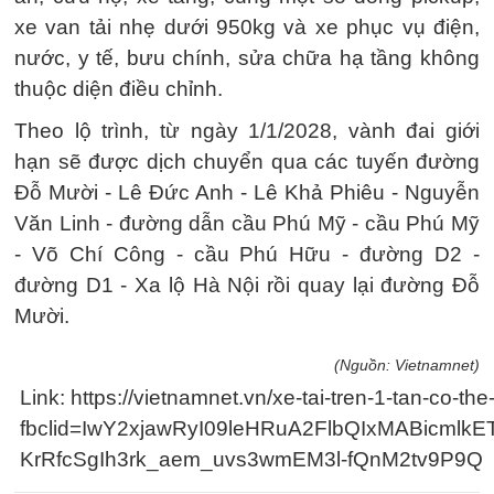
xe van tải nhẹ dưới 950kg và xe phục vụ điện,
nước, y tế, bưu chính, sửa chữa hạ tầng không
thuộc diện điều chỉnh.
Theo lộ trình, từ ngày 1/1/2028, vành đai giới
hạn sẽ được dịch chuyển qua các tuyến đường
Đỗ Mười - Lê Đức Anh - Lê Khả Phiêu - Nguyễn
Văn Linh - đường dẫn cầu Phú Mỹ - cầu Phú Mỹ
- Võ Chí Công - cầu Phú Hữu - đường D2 -
đường D1 - Xa lộ Hà Nội rồi quay lại đường Đỗ
Mười.
(Nguồn: Vietnamnet)
Link: https://vietnamnet.vn/xe-tai-tren-1-tan-co-
fbclid=IwY2xjawRyI09leHRuA2FlbQIxMABicm
KrRfcSgIh3rk_aem_uvs3wmEM3l-fQnM2tv9P9Q