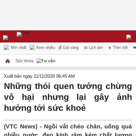
Mới nhất
Xem nhiều
💰 Giá vàng
📅 Lịch âm
☀️ Thời tiết

Sức khỏe
Tư vấn
Xuất bản ngày 11/11/2020 06:45 AM
Những thói quen tưởng chừng
vô hại nhưng lại gây ảnh
hưởng tới sức khoẻ
(VTC News) -
Ngồi vắt chéo chân, uống quá
nhiều nước, đeo kính râm kém chất lượng