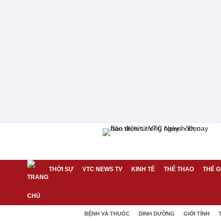
THỜI SỰ
VTC NEWS TV
KINH TẾ
THỂ THAO
THẾ G
BỆNH VÀ THUỐC
DINH DƯỠNG
GIỚI TÍNH