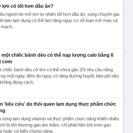
 lợn có tốt hơn dầu ăn?
ều người tin mỡ lợn tự nhiên tốt hơn dầu ăn, song chuyên gia
h báo lạm dụng có thể làm tăng nguy cơ rối loạn mỡ máu và
m mạch.
 một chiếc bánh dẻo có thể nạp lượng calo bằng 6
t cơm
 chiếc bánh dẻo cỡ lớn có thể chứa gần 2/3 nhu cầu năng
ng một ngày, tiềm ẩn nguy cơ tăng đường huyết, béo phì nếu
 không đúng cách.
n 'kêu cứu' do thói quen lạm dụng thực phẩm chức
ng
n sóng lạm dụng vitamin và thực phẩm chức năng khiến nhiều
ời bị tổn thương gan âm thầm, chỉ phát hiện khi men gan
g hoặc có biến chứng nặng.