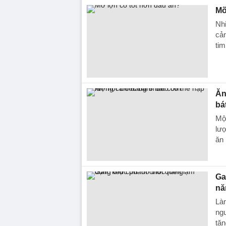
Mỡ
Nhi
cản
ti
Ăn
bá
Một
lượ
ăn
Ga
nă
Là
ngư
tăn