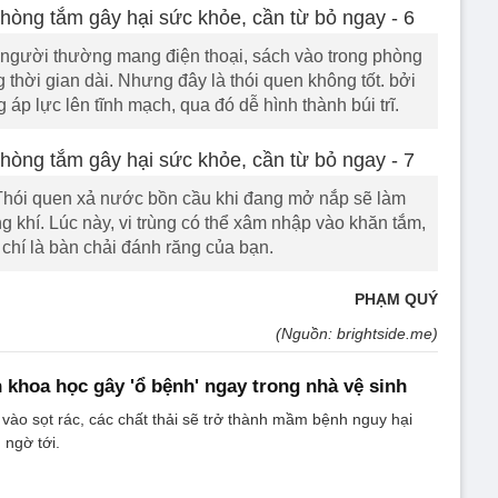
người thường mang điện thoại, sách vào trong phòng
 thời gian dài. Nhưng đây là thói quen không tốt. bởi
 áp lực lên tĩnh mạch, qua đó dễ hình thành búi trĩ.
hói quen xả nước bồn cầu khi đang mở nắp sẽ làm
 khí. Lúc này, vi trùng có thể xâm nhập vào khăn tắm,
chí là bàn chải đánh răng của bạn.
PHẠM QUÝ
(Nguồn: brightside.me)
 khoa học gây 'ổ bệnh' ngay trong nhà vệ sinh
h vào sọt rác, các chất thải sẽ trở thành mầm bệnh nguy hại
 ngờ tới.