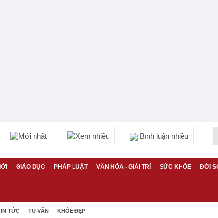
Mới nhất
Xem nhiều
Bình luận nhiều
IỚI
GIÁO DỤC
PHÁP LUẬT
VĂN HÓA - GIẢI TRÍ
SỨC KHỎE
ĐỜI S
TIN TỨC
TƯ VẤN
KHỎE ĐẸP