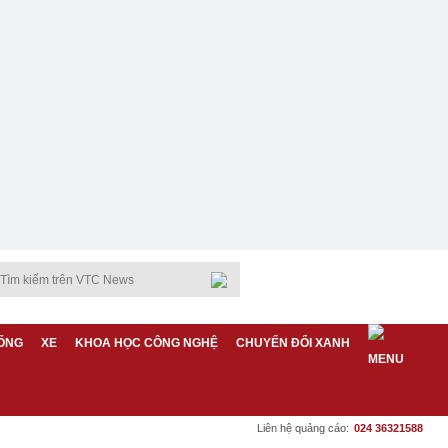
ỐNG
XE
KHOA HỌC CÔNG NGHỆ
CHUYỂN ĐỔI XANH
Liên hệ quảng cáo:
024 36321588