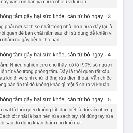
rí này vẫn còn bẩn và chứa nhiều vi khuẩn.
 phải nơi sạch sẽ nhất trong nhà, hơn nữa đây lại là
hói quen để bàn chải nằm sau khi sử dụng dễ khiến vi
 nhâm rồi gây bệnh cho bạn.
tắm:
Nhiều nghiên cứu cho thấy, có tới 90% số người
điện tử vào trong phòng tắm. Đây là thói quen rất xấu,
au khi đi vệ sinh chứ không rửa điện thoại. Vẫn chiếc
rong bàn ăn thì đó không khác gì một ổ chứa vi khuẩn.
mặt là thói quen không tốt, đặc biệt là đối với những
ch tốt nhất là bạn nên rửa sạch tay, rồi dùng tay rửa
rồi sau đó dùng khăn thấm cho khô mặt.