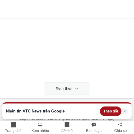
Xem thêm
THÔNG TIN HỮU ÍCH
Nhận tin VTC News trên Google
×
Theo dõi
Cập nhật nhanh các thông tin được quan tâm mỗi ngày
Trang chủ
Xem nhiều
Bình luận
Chia sẻ
Cỡ chữ
Lịch âm hôm nay