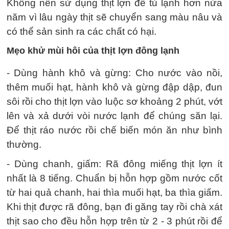
Không nên sử dụng thịt lợn để tủ lạnh hơn nửa
năm vì lâu ngày thịt sẽ chuyển sang màu nâu và
có thể sản sinh ra các chất có hại.
Mẹo khử mùi hôi của thịt lợn đông lạnh
- Dùng hành khô và gừng: Cho nước vào nồi,
thêm muối hạt, hành khô và gừng đập dập, đun
sôi rồi cho thịt lợn vào luộc sơ khoảng 2 phút, vớt
lên và xả dưới vòi nước lạnh để chúng săn lại.
Để thịt ráo nước rồi chế biến món ăn như bình
thường.
- Dùng chanh, giấm: Rã đông miếng thịt lợn ít
nhất là 8 tiếng. Chuẩn bị hỗn hợp gồm nước cốt
từ hai quả chanh, hai thìa muối hạt, ba thìa giấm.
Khi thịt được rã đông, bạn đi găng tay rồi chà xát
thịt sao cho đều hỗn hợp trên từ 2 - 3 phút rồi để