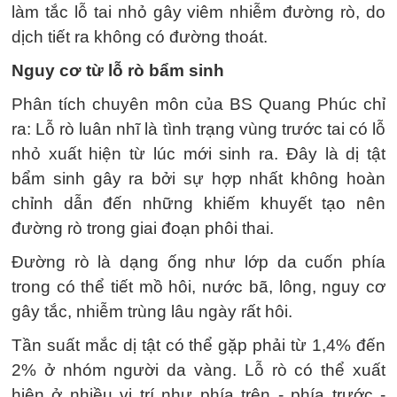
làm tắc lỗ tai nhỏ gây viêm nhiễm đường rò, do
dịch tiết ra không có đường thoát.
Nguy cơ từ lỗ rò bẩm sinh
Phân tích chuyên môn của BS Quang Phúc chỉ
ra: Lỗ rò luân nhĩ là tình trạng vùng trước tai có lỗ
nhỏ xuất hiện từ lúc mới sinh ra. Đây là dị tật
bẩm sinh gây ra bởi sự hợp nhất không hoàn
chỉnh dẫn đến những khiếm khuyết tạo nên
đường rò trong giai đoạn phôi thai.
Đường rò là dạng ống như lớp da cuốn phía
trong có thể tiết mồ hôi, nước bã, lông, nguy cơ
gây tắc, nhiễm trùng lâu ngày rất hôi.
Tần suất mắc dị tật có thể gặp phải từ 1,4% đến
2% ở nhóm người da vàng. Lỗ rò có thể xuất
hiện ở nhiều vị trí như phía trên - phía trước -