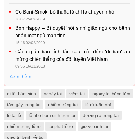
Có Boni-Smok, bỏ thuốc lá chỉ là chuyện nhỏ
16:07 25/09/2019
BoniHappy – Bí quyết 'hồi sinh' giấc ngủ cho bệnh
nhân mất ngủ mạn tính
15:46 02/02/2019
Cách giúp bạn tỉnh táo sau một đêm 'đi bão' ăn
mừng chiến thắng của đội tuyển Việt Nam
09:56 16/12/2018
Xem thêm
dị tật bẩm sinh
ngoáy tai
viêm tai
ngoáy tai bằng tăm
tăm gãy trong tai
nhiễm trùng tai
lỗ rò luân nhĩ
lỗ tai lỗ
lỗ nhỏ bẩm sinh trên tai
đường rò trong tai
nhiễm trùng lỗ rò
tái phát lỗ rò
giữ vệ sinh tai
điều trị bệnh về tai