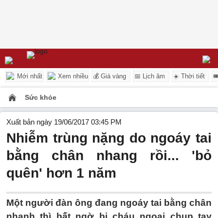
Mới nhất
Xem nhiều
💰 Giá vàng
📅 Lịch âm
☀️ Thời tiết

Sức khỏe
Xuất bản ngày 19/06/2017 03:45 PM
Nhiễm trùng nặng do ngoáy tai
bằng chân nhang rồi... 'bỏ
quên' hơn 1 năm
Một người đàn ông đang ngoáy tai bằng chân
nhanh thì bất ngờ bị cháu ngoại chụp tay