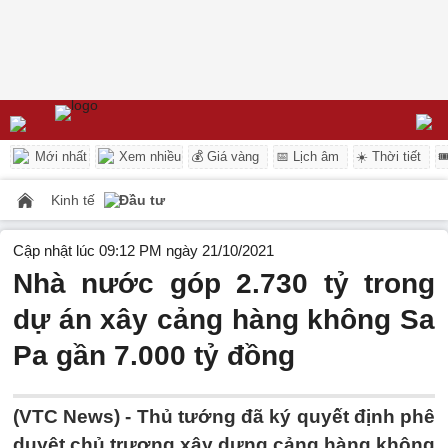
Mới nhất
Xem nhiều
💰 Giá vàng
📅 Lịch âm
☀️ Thời tiết

Kinh tế
Đầu tư
Cập nhật lúc 09:12 PM ngày 21/10/2021
Nhà nước góp 2.730 tỷ trong
dự án xây cảng hàng không Sa
Pa gần 7.000 tỷ đồng
(VTC News) -
Thủ tướng đã ký quyết định phê
duyệt chủ trương xây dựng cảng hàng không