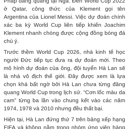
Pháp đăng quang tại Nga. Đến World Cup 2022
ở Qatar, công thức của Klement gọi tên
Argentina của Lionel Messi. Việc dự đoán chính
xác ba kỳ World Cup liên tiếp khiến Joachim
Klement nhanh chóng được cộng đồng bóng đá
chú ý.
Trước thềm World Cup 2026, nhà kinh tế học
người Đức tiếp tục đưa ra dự đoán mới. Theo
mô hình dự đoán của ông, đội tuyển Hà Lan sẽ
là nhà vô địch thế giới. Đây được xem là lựa
chọn khá bất ngờ bởi Hà Lan chưa từng đăng
quang World Cup trong lịch sử. “Cơn lốc màu da
cam” từng ba lần vào chung kết vào các năm
1974, 1978 và 2010 nhưng đều thất bại.
Hiện tại, Hà Lan đứng thứ 7 trên bảng xếp hạng
FIFA và không nằm trong nhóm ứng viên hàng