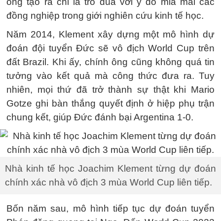
ông tạo ra chỉ là trò đùa với ý đồ mỉa mai các
đồng nghiệp trong giới nghiên cứu kinh tế học.
Năm 2014, Klement xây dựng một mô hình dự
đoán đội tuyển Đức sẽ vô địch World Cup trên
đất Brazil. Khi ấy, chính ông cũng không quá tin
tưởng vào kết quả mà công thức đưa ra. Tuy
nhiên, mọi thứ đã trở thành sự thật khi Mario
Gotze ghi bàn thắng quyết định ở hiệp phụ trận
chung kết, giúp Đức đánh bại Argentina 1-0.
Nhà kinh tế học Joachim Klement từng dự đoán
chính xác nhà vô địch 3 mùa World Cup liên tiếp.
Bốn năm sau, mô hình tiếp tục dự đoán tuyển