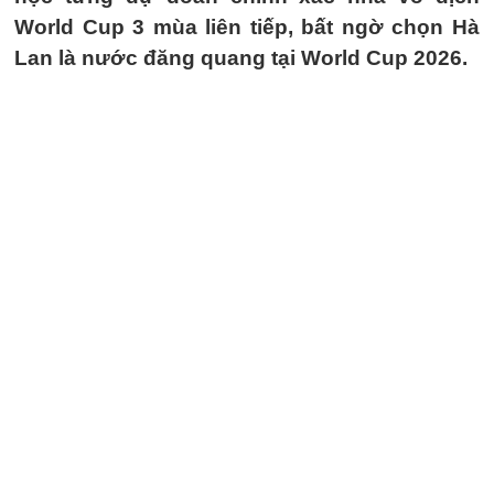
World Cup 3 mùa liên tiếp, bất ngờ chọn Hà
Lan là nước đăng quang tại World Cup 2026.