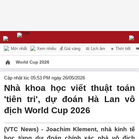
Mới nhất
Xem nhiều
💰 Giá vàng
📅 Lịch âm
☀️ Thời tiết

World Cup 2026
Cập nhật lúc 05:53 PM ngày 26/05/2026
Nhà khoa học viết thuật toán
'tiên tri', dự đoán Hà Lan vô
địch World Cup 2026
(VTC News) -
Joachim Klement, nhà kinh tế
học từng dự đoán chính xác nhà vô địch