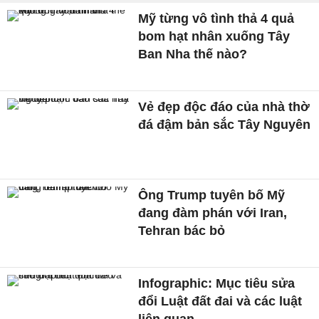
Mỹ từng vô tình thả 4 quả
bom hạt nhân xuống Tây
Ban Nha thế nào?
Vẻ đẹp độc đáo của nhà thờ
đá đậm bản sắc Tây Nguyên
Ông Trump tuyên bố Mỹ
đang đàm phán với Iran,
Tehran bác bỏ
Infographic: Mục tiêu sửa
đổi Luật đất đai và các luật
liên quan