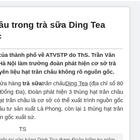
âu trong trà sữa Ding Tea
c
 của thành phố về ATVSTP do ThS. Trần Văn
à Nội làm trưởng đoàn phát hiện cơ sở trà
yên liệu hạt trân châu không rõ nguồn gốc.
 cửa hàng
trà sữa
trân châu
Ding Tea
(địa chỉ số 80
ống Đa), Đoàn phát hiện 3 thùng hạt trân châu
ạt trân châu là cơ sở có thể xuất trình nguồn gốc
tư sản xuất Lá Phong, còn lại 1 thùng hạt trân
n gốc xuất sứ.
 gốc tại cửa hàng Dinh Tea được Đoàn kiểm tra niêm