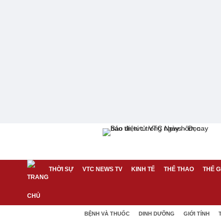
THỜI SỰ
VTC NEWS TV
KINH TẾ
THỂ THAO
THẾ G
BỆNH VÀ THUỐC
DINH DƯỠNG
GIỚI TÍNH