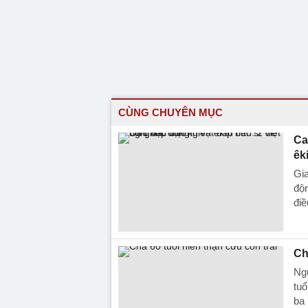
CÙNG CHUYÊN MỤC
Ca
êk
Gia
độn
điều
Ch
Ngư
tuổ
ba 