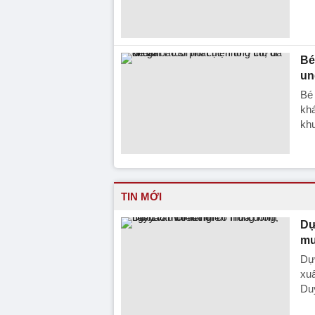
Bé
un
Bé 
khá
kh
TIN MỚI
Dự
mư
Dự 
xuấ
Du