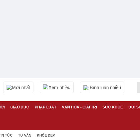
Mới nhất
Xem nhiều
Bình luận nhiều
IỚI
GIÁO DỤC
PHÁP LUẬT
VĂN HÓA - GIẢI TRÍ
SỨC KHỎE
ĐỜI S
TIN TỨC
TƯ VẤN
KHỎE ĐẸP