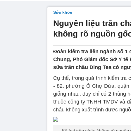
Sức khỏe
Nguyên liệu trân ch
không rõ nguồn gố
Đoàn kiểm tra liên ngành số 1
Chung, Phó Giám đốc Sở Y tế H
sữa trân châu Ding Tea có ngu
Cụ thể, trong quá trình kiểm tra
- 82, phường Ô Chợ Dừa, quận Đ
giống nhau, duy chỉ có 2 thùng h
thuộc công ty TNHH TMDV và đầu 
châu không xuất trình được nguồ
Số hạt trân châu không rõ nguồn