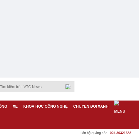
ỐNG
XE
KHOA HỌC CÔNG NGHỆ
CHUYỂN ĐỔI XANH
Liên hệ quảng cáo:
024 36321588