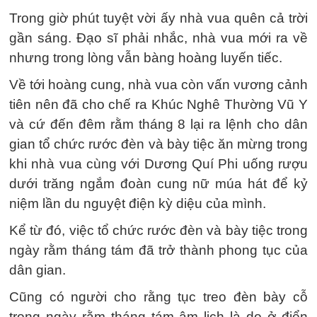
Trong giờ phút tuyệt vời ấy nhà vua quên cả trời
gần sáng. Đạo sĩ phải nhắc, nhà vua mới ra về
nhưng trong lòng vẫn bàng hoàng luyến tiếc.
Về tới hoàng cung, nhà vua còn vấn vương cảnh
tiên nên đã cho chế ra Khúc Nghê Thường Vũ Y
và cứ đến đêm rằm tháng 8 lại ra lệnh cho dân
gian tổ chức rước đèn và bày tiệc ăn mừng trong
khi nhà vua cùng với Dương Quí Phi uống rượu
dưới trăng ngắm đoàn cung nữ múa hát để kỷ
niệm lần du nguyệt điện kỳ diệu của mình.
Kể từ đó, việc tổ chức rước đèn và bày tiệc trong
ngày rằm tháng tám đã trở thành phong tục của
dân gian.
Cũng có người cho rằng tục treo đèn bày cỗ
trong ngày rằm tháng tám âm lịch là do ở điển