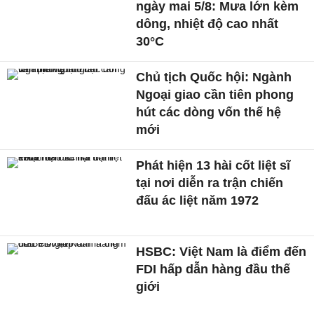
ngày mai 5/8: Mưa lớn kèm
dông, nhiệt độ cao nhất
30°C
Chủ tịch Quốc hội: Ngành
Ngoại giao cần tiên phong
hút các dòng vốn thế hệ
mới
Phát hiện 13 hài cốt liệt sĩ
tại nơi diễn ra trận chiến
đấu ác liệt năm 1972
HSBC: Việt Nam là điểm đến
FDI hấp dẫn hàng đầu thế
giới