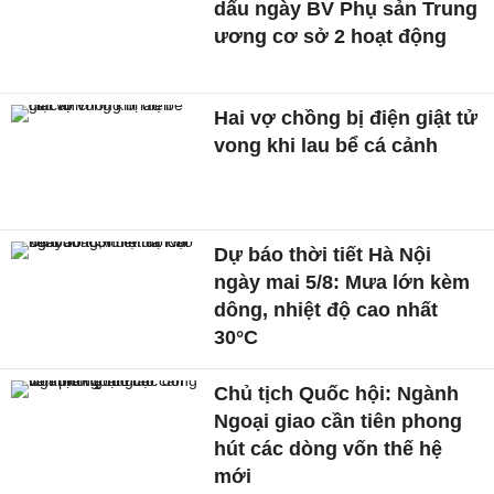
dấu ngày BV Phụ sản Trung
ương cơ sở 2 hoạt động
Hai vợ chồng bị điện giật tử
vong khi lau bể cá cảnh
Dự báo thời tiết Hà Nội
ngày mai 5/8: Mưa lớn kèm
dông, nhiệt độ cao nhất
30°C
Chủ tịch Quốc hội: Ngành
Ngoại giao cần tiên phong
hút các dòng vốn thế hệ
mới