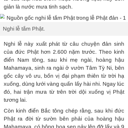
giản là nước mưa tinh sạch.
Nghi lễ tắm Phật.
Nghi lễ này xuất phát từ câu chuyện đản sinh
của đức Phật hơn 2.600 nặm trước. Theo kinh
điển Nam tông, sau khi mẹ ngài, hoàng hậu
Mahamaya, sinh ra ngài ở vườn Tâm Tỳ Ni, bên
gốc cây vô ưu, bốn vị đại phạm thiên từ trời hạ
xuống, dùng lưới vàng quấn lấy hài nhi. Ngay lúc
đó, hai trận mưa từ trên trời dội xuống vị Phật
tương lai.
Còn kinh điển Bắc tông chép rằng, sau khi đức
Phật ra đời từ sườn bên phải của hoàng hậu
Mahamaya, có bông hoa sen nảy lên đỡ lấy và 9