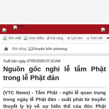
Mới nhất
Xem nhiều
💰 Giá vàng
📅 Lịch âm
☀️ Thời tiết

Đời sống
Chuyện bốn phương
Xuất bản ngày 07/05/2020 07:10 AM
Nguồn gốc nghi lễ tắm Phật
trong lễ Phật đản
(VTC News) -
Tắm Phật - nghi lễ quan trọng
trong ngày lễ Phật đản - xuất phát từ truyền
thuyết ly kỳ về sự hiển thế của đức Phật