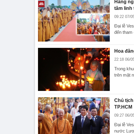
Hàng ngh
tâm linh
09:22 07/0
Đại lễ Ve
đến tham 
Hoa đăng
22:18 06/0
Trong khu
trên mặt 
Chủ tịc
TP.HCM
09:27 06/0
Đại lễ Ve
nước Lươn