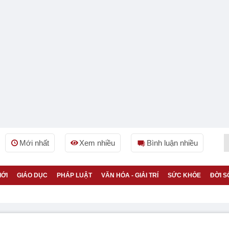
Mới nhất
Xem nhiều
Bình luận nhiều
IỚI
GIÁO DỤC
PHÁP LUẬT
VĂN HÓA - GIẢI TRÍ
SỨC KHỎE
ĐỜI S