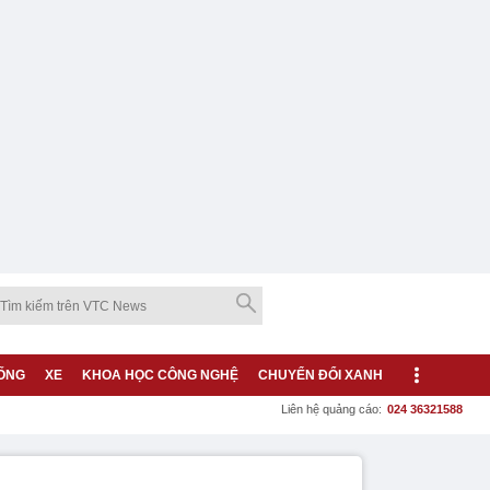
ỐNG
XE
KHOA HỌC CÔNG NGHỆ
CHUYỂN ĐỔI XANH
Liên hệ quảng cáo:
024 36321588