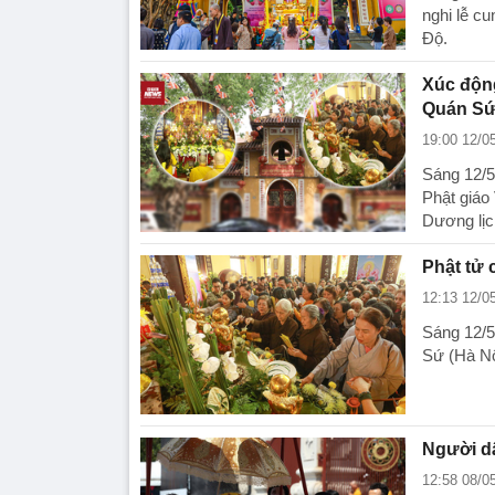
nghi lễ c
Độ.
Xúc động
Quán S
19:00 12/0
Sáng 12/5
Phật giáo 
Dương lịc
Phật tử 
12:13 12/0
Sáng 12/5
Sứ (Hà Nộ
Người dâ
12:58 08/0