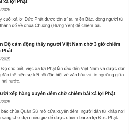
i xá lợi Phật
5/2025
y cuối xá lợi Đức Phật được tôn trí tại miền Bắc, dòng người từ
h thành đổ về chùa Chuông (Hưng Yên) để chiêm bái.
n Độ cảm động thấy người Việt Nam chờ 3 giờ chiêm
i Phật
5/2025
 Độ cho biết, việc xá lợi Phật lần đầu đến Việt Nam và được đón
 đảo thể hiện sự kết nối đặc biệt về văn hóa và tín ngưỡng giữa
 hai nước.
ời xếp hàng xuyên đêm chờ chiêm bái xá lợi Phật
5/2025
 báo chùa Quán Sứ mở cửa xuyên đêm, người dân từ khắp nơi
n sàng chờ đợi nhiều giờ để được chiêm bái xá lợi Đức Phật.