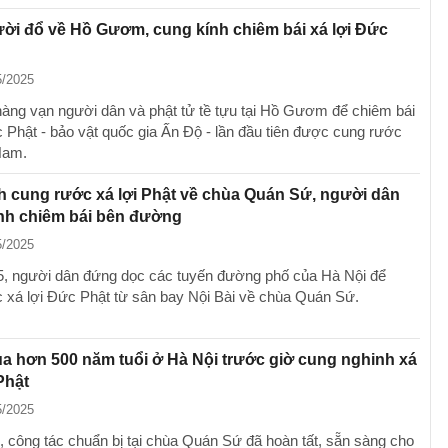
ời đổ về Hồ Gươm, cung kính chiêm bái xá lợi Đức
5/2025
 hàng vạn người dân và phật tử tề tựu tại Hồ Gươm để chiêm bái
c Phật - bảo vật quốc gia Ấn Độ - lần đầu tiên được cung rước
Nam.
 cung rước xá lợi Phật về chùa Quán Sứ, người dân
ính chiêm bái bên đường
5/2025
5, người dân đứng dọc các tuyến đường phố của Hà Nội để
 xá lợi Đức Phật từ sân bay Nội Bài về chùa Quán Sứ.
a hơn 500 năm tuổi ở Hà Nội trước giờ cung nghinh xá
Phật
5/2025
, công tác chuẩn bị tại chùa Quán Sứ đã hoàn tất, sẵn sàng cho