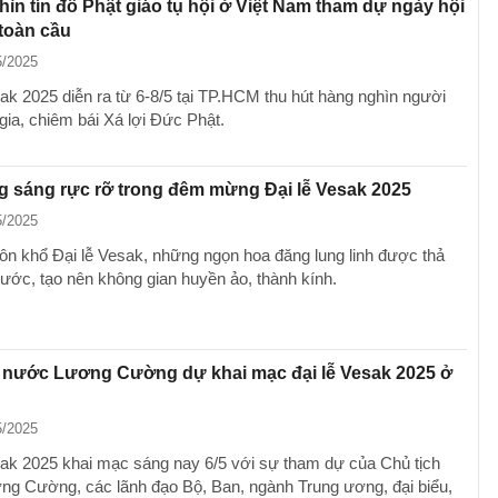
ìn tín đồ Phật giáo tụ hội ở Việt Nam tham dự ngày hội
 toàn cầu
5/2025
sak 2025 diễn ra từ 6-8/5 tại TP.HCM thu hút hàng nghìn người
gia, chiêm bái Xá lợi Đức Phật.
 sáng rực rỡ trong đêm mừng Đại lễ Vesak 2025
5/2025
ôn khổ Đại lễ Vesak, những ngọn hoa đăng lung linh được thả
nước, tạo nên không gian huyền ảo, thành kính.
h nước Lương Cường dự khai mạc đại lễ Vesak 2025 ở
5/2025
sak 2025 khai mạc sáng nay 6/5 với sự tham dự của Chủ tịch
g Cường, các lãnh đạo Bộ, Ban, ngành Trung ương, đại biểu,