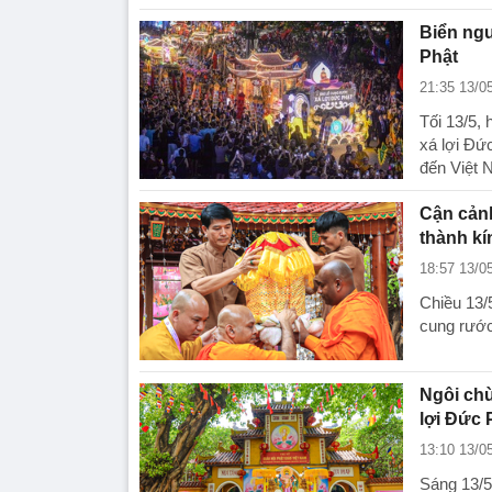
Biển ngư
Phật
21:35 13/0
Tối 13/5,
xá lợi Đứ
đến Việt 
Cận cảnh
thành k
18:57 13/0
Chiều 13/
cung rước
Ngôi chù
lợi Đức 
13:10 13/0
Sáng 13/5