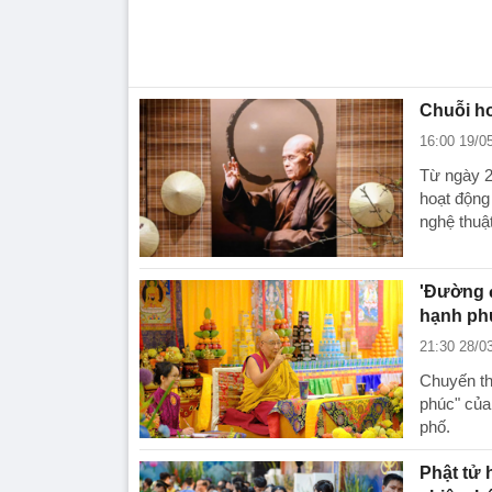
Chuỗi ho
16:00 19/0
Từ ngày 2
hoạt động 
nghệ thuật
'Đường đ
hạnh ph
21:30 28/0
Chuyến th
phúc" của
phố.
Phật tử