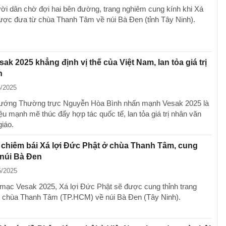
ời dân chờ đợi hai bên đường, trang nghiêm cung kính khi Xá
được đưa từ chùa Thanh Tâm về núi Bà Đen (tỉnh Tây Ninh).
sak 2025 khẳng định vị thế của Việt Nam, lan tỏa giá trị
n
5/2025
tướng Thường trực Nguyễn Hòa Bình nhấn mạnh Vesak 2025 là
riệu mạnh mẽ thúc đẩy hợp tác quốc tế, lan tỏa giá trị nhân văn
giáo.
 chiêm bái Xá lợi Đức Phật ở chùa Thanh Tâm, cung
 núi Bà Đen
5/2025
 mạc Vesak 2025, Xá lợi Đức Phật sẽ được cung thỉnh trang
 chùa Thanh Tâm (TP.HCM) về núi Bà Đen (Tây Ninh).