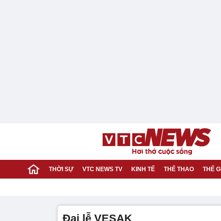
THỜI SỰ
VTC NEWS TV
KINH TẾ
THỂ THAO
THẾ G
Đại lễ VESAK