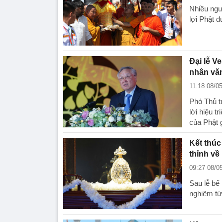
Nhiều ngư
lợi Phật 
Đại lễ Ve
nhân vă
11:18 08/0
Phó Thủ 
lời hiệu t
của Phật 
Kết thúc
thỉnh về
09:27 08/0
Sau lễ bế
nghiêm từ