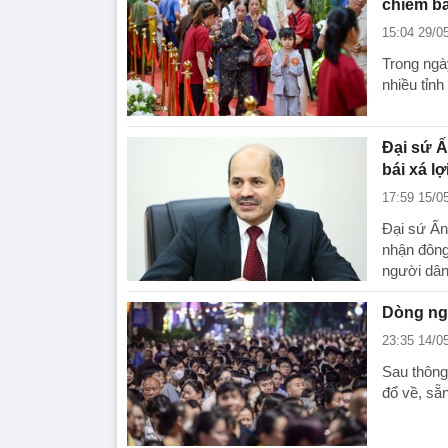
chiêm bá
15:04 29/0
Trong ngà
nhiều tỉn
Đại sứ Ấ
bái xá lợ
17:59 15/0
Đại sứ Ấn
nhận đông
người dân
Dòng ngư
23:35 14/0
Sau thông
đổ về, sẵ