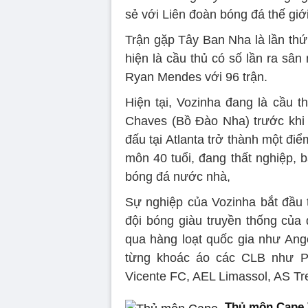
sẻ với Liên đoàn bóng đá thế giới
Trận gặp Tây Ban Nha là lần thứ
hiện là cầu thủ có số lần ra sân 
Ryan Mendes với 96 trận.
Hiện tại, Vozinha đang là cầu 
Chaves (Bồ Đào Nha) trước kh
đấu tại Atlanta trở thành một đi
môn 40 tuổi, đang thất nghiệp, b
bóng đá nước nhà,
Sự nghiệp của Vozinha bắt đầu 
đội bóng giàu truyền thống của 
qua hàng loạt quốc gia như Ang
từng khoác áo các CLB như Pr
Vicente FC, AEL Limassol, AS T
Thủ môn Cape V