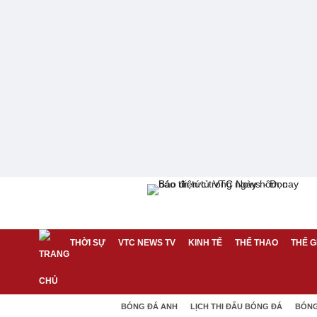
THỜI SỰ
VTC NEWS TV
KINH TẾ
THỂ THAO
THẾ G
BÓNG ĐÁ ANH
LỊCH THI ĐẤU BÓNG ĐÁ
BÓNG