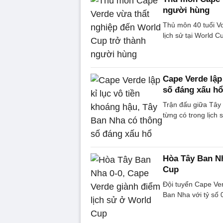
người hùng
Thủ môn 40 tuổi Vo
lịch sử tại World C
Cape Verde lập
số đáng xấu hổ
Trận đấu giữa Tây
từng có trong lịch
Hòa Tây Ban Nh
Cup
Đội tuyển Cape Ver
Ban Nha với tỷ số 