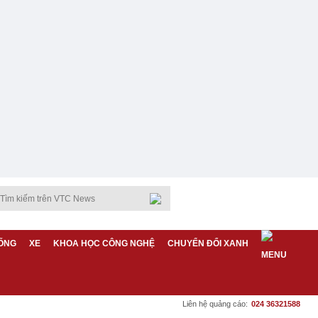
ỐNG
XE
KHOA HỌC CÔNG NGHỆ
CHUYỂN ĐỔI XANH
Liên hệ quảng cáo:
024 36321588