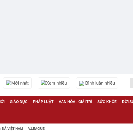
Mới nhất
Xem nhiều
Bình luận nhiều
IỚI
GIÁO DỤC
PHÁP LUẬT
VĂN HÓA - GIẢI TRÍ
SỨC KHỎE
ĐỜI S
 ĐÁ VIỆT NAM
V.LEAGUE