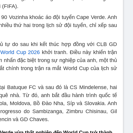
 (FIFA).
 90 Vozinha khoác áo đội tuyển Cape Verde. Anh
nhiều thứ hai trong lịch sử đội tuyển, chỉ xếp sau
thủ tự do sau khi kết thúc hợp đồng với CLB GD
i
World Cup 2026
khởi tranh. Điều này khiến trận
ểm nhấn đặc biệt trong sự nghiệp của anh, một thủ
ắt chính trong trận ra mắt World Cup của lịch sử
tại Batuque FC và sau đó là CS Mindelense, hai
quê nhà. Từ đó, anh bắt đầu hành trình quốc tế
ola, Moldova, Bồ Đào Nha, Síp và Slovakia. Anh
ogresso do Sambizanga, Zimbru Chisinau, Gil
rencin và GD Chaves.
erde vừa thất nghiệp đến World Cup trở thành