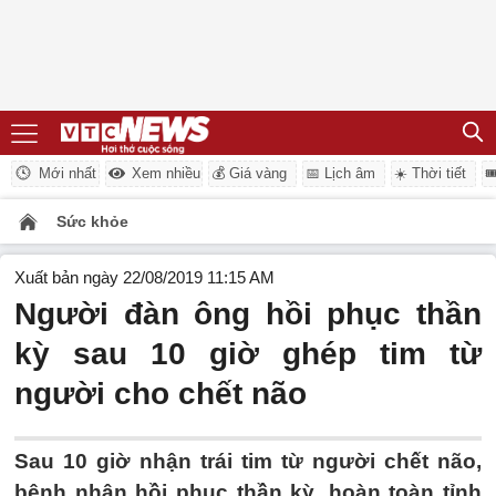
Mới nhất
Xem nhiều
💰 Giá vàng
📅 Lịch âm
☀️ Thời tiết

Sức khỏe
Xuất bản ngày 22/08/2019 11:15 AM
Người đàn ông hồi phục thần
kỳ sau 10 giờ ghép tim từ
người cho chết não
Sau 10 giờ nhận trái tim từ người chết não,
bệnh nhân hồi phục thần kỳ, hoàn toàn tỉnh