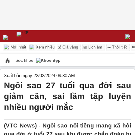
Mới nhất
Xem nhiều
💰 Giá vàng
📅 Lịch âm
☀️ Thời tiết

Sức khỏe
Khỏe đẹp
Xuất bản ngày 22/02/2024 09:30 AM
Ngôi sao 27 tuổi qua đời sau
giảm cân, sai lầm tập luyện
nhiều người mắc
(VTC News) -
Ngôi sao nổi tiếng mạng xã hội
qua đời ở tuổi 27 sau khi được chẩn đoán bị