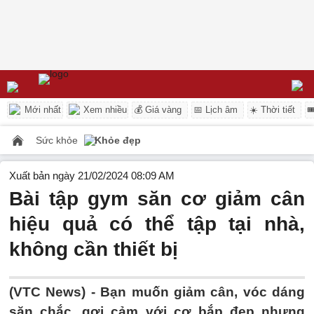
Mới nhất
Xem nhiều
💰 Giá vàng
📅 Lịch âm
☀️ Thời tiết

Sức khỏe
Khỏe đẹp
Xuất bản ngày 21/02/2024 08:09 AM
Bài tập gym săn cơ giảm cân
hiệu quả có thể tập tại nhà,
không cần thiết bị
(VTC News) -
Bạn muốn giảm cân, vóc dáng
săn chắc, gợi cảm với cơ bắp đẹp nhưng