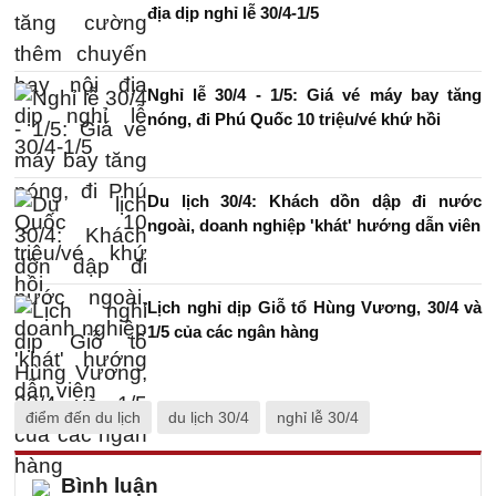
địa dịp nghỉ lễ 30/4-1/5
Nghỉ lễ 30/4 - 1/5: Giá vé máy bay tăng
nóng, đi Phú Quốc 10 triệu/vé khứ hồi
Du lịch 30/4: Khách dồn dập đi nước
ngoài, doanh nghiệp 'khát' hướng dẫn viên
Lịch nghỉ dịp Giỗ tổ Hùng Vương, 30/4 và
1/5 của các ngân hàng
điểm đến du lịch
du lịch 30/4
nghỉ lễ 30/4
Bình luận