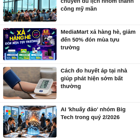
chuyến du lịch nhóm thành
công mỹ mãn
MediaMart xả hàng hè, giảm
đến 50% đón mùa tựu
trường
Cách đo huyết áp tại nhà
giúp phát hiện sớm bất
thường
AI 'khuấy đảo' nhóm Big
Tech trong quý 2/2026