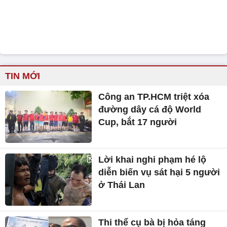
TIN MỚI
Công an TP.HCM triệt xóa
đường dây cá độ World
Cup, bắt 17 người
Lời khai nghi phạm hé lộ
diễn biến vụ sát hại 5 người
ở Thái Lan
Thi thể cụ bà bị hỏa táng