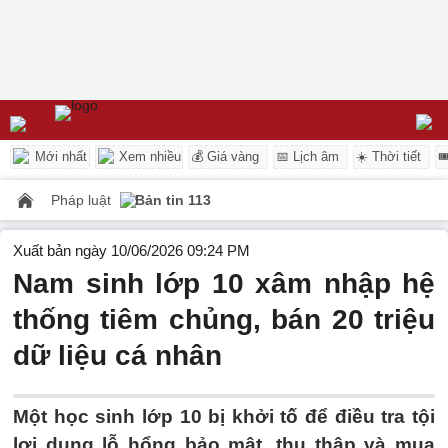
Mới nhất
Xem nhiều
💰 Giá vàng
📅 Lịch âm
☀️ Thời tiết

Pháp luật
Bản tin 113
Xuất bản ngày 10/06/2026 09:24 PM
Nam sinh lớp 10 xâm nhập hệ
thống tiêm chủng, bán 20 triệu
dữ liệu cá nhân
Một học sinh lớp 10 bị khởi tố để điều tra tội
lợi dụng lỗ hổng bảo mật, thu thập và mua