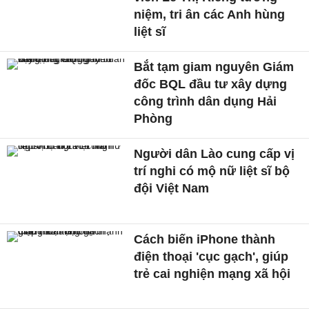
niệm, tri ân các Anh hùng
liệt sĩ
Bắt tạm giam nguyên Giám
đốc BQL đầu tư xây dựng
công trình dân dụng Hải
Phòng
Người dân Lào cung cấp vị
trí nghi có mộ nữ liệt sĩ bộ
đội Việt Nam
Cách biến iPhone thành
điện thoại 'cục gạch', giúp
trẻ cai nghiện mạng xã hội