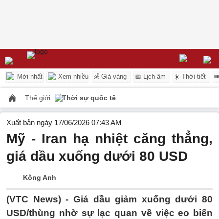
Mới nhất
Xem nhiều
💰 Giá vàng
📅 Lịch âm
☀️ Thời tiết

Thế giới
Thời sự quốc tế
Xuất bản ngày 17/06/2026 07:43 AM
Mỹ - Iran hạ nhiệt căng thẳng,
giá dầu xuống dưới 80 USD
Kông Anh
(VTC News) -
Giá dầu giảm xuống dưới 80
USD/thùng nhờ sự lạc quan về việc eo biển