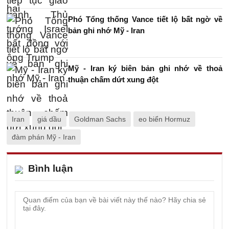
Phó Tổng thống Vance tiết lộ bất ngờ về
bản ghi nhớ Mỹ - Iran
Mỹ - Iran ký biên bản ghi nhớ về thoả
thuận chấm dứt xung đột
Iran
giá dầu
Goldman Sachs
eo biển Hormuz
đàm phán Mỹ - Iran
Bình luận