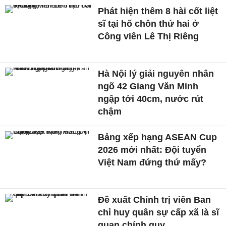
Phát hiện thêm 8 hài cốt liệt
sĩ tại hố chôn thứ hai ở
Công viên Lê Thị Riêng
Hà Nội lý giải nguyên nhân
ngõ 42 Giang Văn Minh
ngập tới 40cm, nước rút
chậm
Bảng xếp hạng ASEAN Cup
2026 mới nhất: Đội tuyển
Việt Nam đứng thứ mấy?
Đề xuất Chính trị viên Ban
chỉ huy quân sự cấp xã là sĩ
quan chính quy