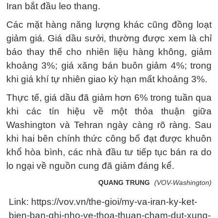
Iran bắt đầu leo thang.
Các mặt hàng năng lượng khác cũng đồng loạt
giảm giá. Giá dầu sưởi, thường được xem là chỉ
báo thay thế cho nhiên liệu hàng không, giảm
khoảng 3%; giá xăng bán buôn giảm 4%; trong
khi giá khí tự nhiên giao kỳ hạn mất khoảng 3%.
Thực tế, giá dầu đã giảm hơn 6% trong tuần qua
khi các tín hiệu về một thỏa thuận giữa
Washington và Tehran ngày càng rõ ràng. Sau
khi hai bên chính thức công bố đạt được khuôn
khổ hòa bình, các nhà đầu tư tiếp tục bán ra do
lo ngại về nguồn cung đã giảm đáng kể.
QUANG TRUNG
(VOV-Washington)
Link: https://vov.vn/the-gioi/my-va-iran-ky-ket-
bien-ban-ghi-nho-ve-thoa-thuan-cham-dut-xung-