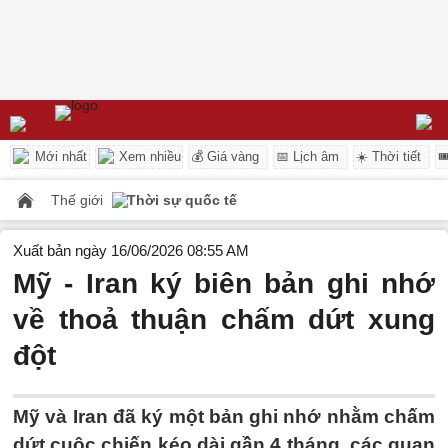
Mới nhất
Xem nhiều
💰 Giá vàng
📅 Lịch âm
☀️ Thời tiết

Thế giới
Thời sự quốc tế
Xuất bản ngày 16/06/2026 08:55 AM
Mỹ - Iran ký biên bản ghi nhớ
về thoả thuận chấm dứt xung
đột
Mỹ và Iran đã ký một bản ghi nhớ nhằm chấm
dứt cuộc chiến kéo dài gần 4 tháng, các quan