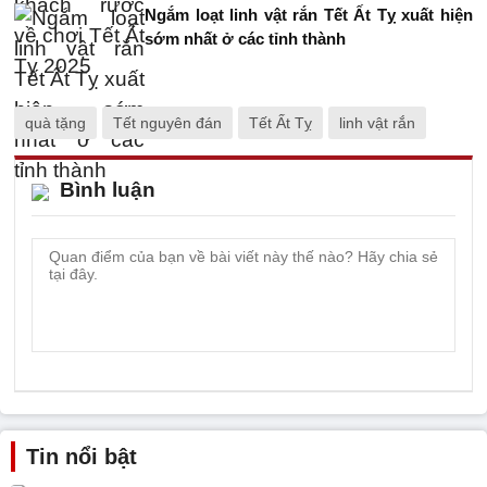
Ngắm loạt linh vật rắn Tết Ất Tỵ xuất hiện
sớm nhất ở các tỉnh thành
quà tặng
Tết nguyên đán
Tết Ất Tỵ
linh vật rắn
Bình luận
Tin nổi bật