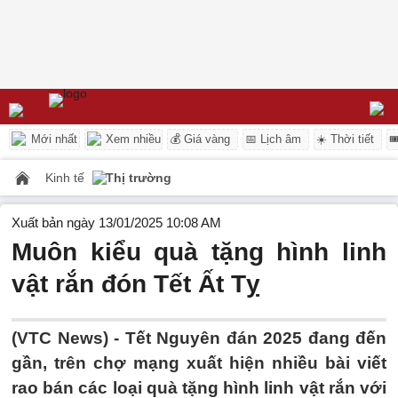
Mới nhất
Xem nhiều
💰 Giá vàng
📅 Lịch âm
☀️ Thời tiết

Kinh tế
Thị trường
Xuất bản ngày 13/01/2025 10:08 AM
Muôn kiểu quà tặng hình linh
vật rắn đón Tết Ất Tỵ
(VTC News) -
Tết Nguyên đán 2025 đang đến
gần, trên chợ mạng xuất hiện nhiều bài viết
rao bán các loại quà tặng hình linh vật rắn với