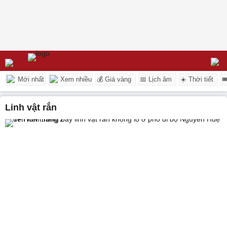
Mới nhất
Xem nhiều
💰 Giá vàng
📅 Lịch âm
☀️ Thời tiết

linh vật rắn