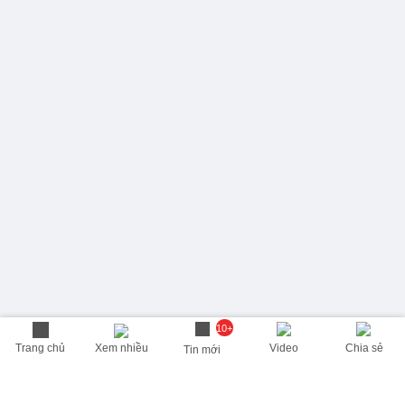
10+
Trang chủ
Xem nhiều
Video
Chia sẻ
Tin mới