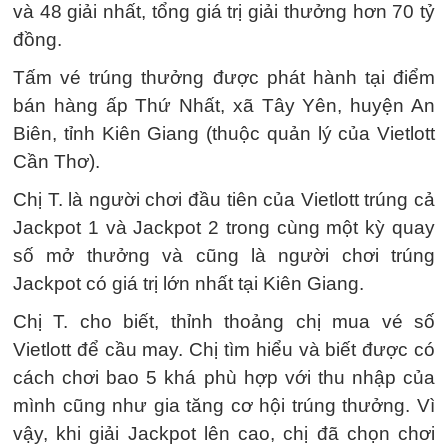
và 48 giải nhất, tổng giá trị giải thưởng hơn 70 tỷ
đồng.
Tấm vé trúng thưởng được phát hành tại điểm
bán hàng ấp Thứ Nhất, xã Tây Yên, huyện An
Biên, tỉnh Kiên Giang (thuộc quản lý của Vietlott
Cần Thơ).
Chị T. là người chơi đầu tiên của Vietlott trúng cả
Jackpot 1 và Jackpot 2 trong cùng một kỳ quay
số mở thưởng và cũng là người chơi trúng
Jackpot có giá trị lớn nhất tại Kiên Giang.
Chị T. cho biết, thỉnh thoảng chị mua vé số
Vietlott để cầu may. Chị tìm hiểu và biết được có
cách chơi bao 5 khá phù hợp với thu nhập của
mình cũng như gia tăng cơ hội trúng thưởng. Vì
vậy, khi giải Jackpot lên cao, chị đã chọn chơi