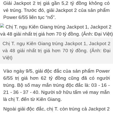
Giải Jackpot 2 trị giá gần 5,2 tỷ đồng không có
vé trúng. Trước đó, giải Jackpot 2 của sản phẩm
Power 6/55 liên tục “nổ”.
Chị T. ngụ Kiên Giang trúng Jackpot 1, Jackpot 2
và 48 giải nhất trị giá hơn 70 tỷ đồng. (Ảnh: Đại
Việt)
Vào ngày 9/5, giải độc đắc của sản phẩm Power
6/55 trị giá hơn 62 tỷ đồng cũng đã có người
trúng. Bộ số may mắn trúng độc đắc là: 03 - 16 -
21 - 36 - 37 - 40. Người sở hữu tấm vé may mắn
là chị T. đến từ Kiên Giang.
Ngoài giải độc đắc, chị T. còn trúng cả Jackpot 2