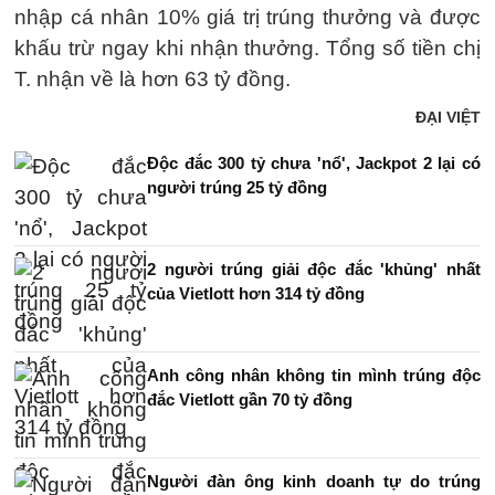
nhập cá nhân 10% giá trị trúng thưởng và được
khấu trừ ngay khi nhận thưởng. Tổng số tiền chị
T. nhận về là hơn 63 tỷ đồng.
ĐẠI VIỆT
Độc đắc 300 tỷ chưa 'nổ', Jackpot 2 lại có
người trúng 25 tỷ đồng
2 người trúng giải độc đắc 'khủng' nhất
của Vietlott hơn 314 tỷ đồng
Anh công nhân không tin mình trúng độc
đắc Vietlott gần 70 tỷ đồng
Người đàn ông kinh doanh tự do trúng