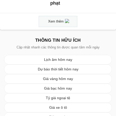
phạt
Xem thêm
THÔNG TIN HỮU ÍCH
Cập nhật nhanh các thông tin được quan tâm mỗi ngày
Lịch âm hôm nay
Dự báo thời tiết hôm nay
Giá vàng hôm nay
Giá bạc hôm nay
Tỷ giá ngoại tệ
Giá xe ô tô