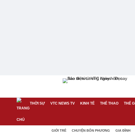
THỜI SỰ
VTC NEWS TV
KINH TẾ
THỂ THAO
THẾ G
GIỚI TRẺ
CHUYỆN BỐN PHƯƠNG
GIA ĐÌNH