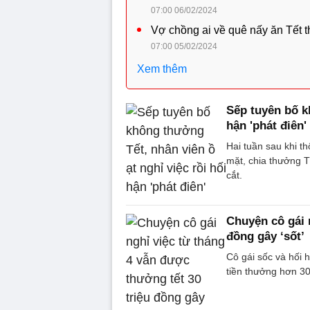
07:00 06/02/2024
Vợ chồng ai về quê nấy ăn Tết th
07:00 05/02/2024
Xem thêm
Sếp tuyên bố k
hận 'phát điên'
Hai tuần sau khi t
mặt, chia thưởng T
cắt.
Chuyện cô gái 
đồng gây ‘sốt’
Cô gái sốc và hối 
tiền thưởng hơn 30 