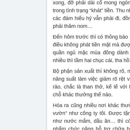
xong, đỡ phải dài cổ mong ngón
trong tình trạng “khát” tiền. Th
các đám hiếu hỷ vẫn phải đi, đ
phải thăm nom…
Đến hôm trước thì có thông báo 
điều không phát tiền mặt mà đượ
quần ngủ mặc mùa đông dành 
nhiều thì tầm hai chục cái, tha 
Bộ phận sản xuất thì không rõ, 
năng suất làm việc giảm rõ rệt
rào, chắc là than thở, kể lể với
chỗ khác thưởng thế nào.
Hóa ra cũng nhiều nơi khác thưở
vườn” như công ty tôi. Được t
như nước mắm, dầu ăn… thì cò
phẩm chức năng hỗ trợ chữa bệ