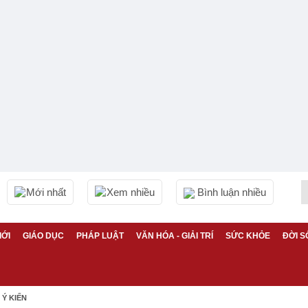
Mới nhất
Xem nhiều
Bình luận nhiều
IỚI
GIÁO DỤC
PHÁP LUẬT
VĂN HÓA - GIẢI TRÍ
SỨC KHỎE
ĐỜI S
Ý KIẾN