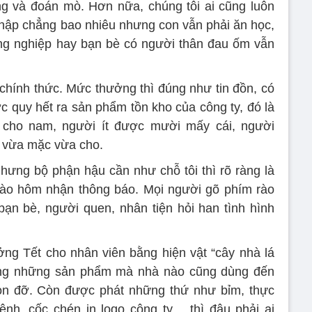
g và đoán mò. Hơn nữa, chúng tôi ai cũng luôn
u nhập chẳng bao nhiêu nhưng con vẫn phải ăn học,
ồng nghiệp hay bạn bè có người thân đau ốm vẫn
chính thức. Mức thưởng thì đúng như tin đồn, có
c quy hết ra sản phẩm tồn kho của công ty, đó là
cho nam, người ít được mười mấy cái, người
hồ vừa mặc vừa cho.
nhưng bộ phận hậu cần như chỗ tôi thì rõ ràng là
 vào hôm nhận thông báo. Mọi người gõ phím rào
 bạn bè, người quen, nhân tiện hỏi han tình hình
ng Tết cho nhân viên bằng hiện vật “cây nhà lá
ặng những sản phẩm mà nhà nào cũng dùng đến
n đỡ. Còn được phát những thứ như bỉm, thực
nh, cốc chén in logo công ty… thì đâu phải ai