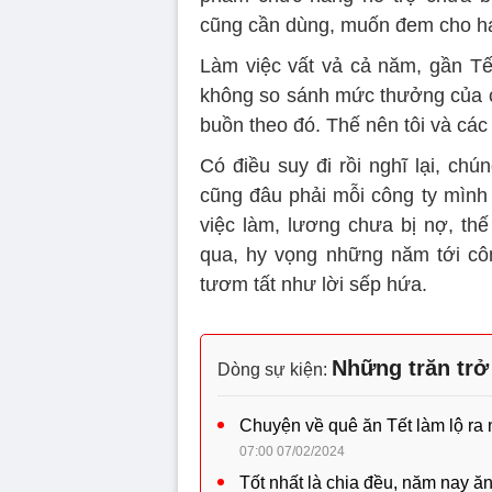
cũng cần dùng, muốn đem cho ha
Làm việc vất vả cả năm, gần T
không so sánh mức thưởng của cô
buồn theo đó. Thế nên tôi và các
Có điều suy đi rồi nghĩ lại, chú
cũng đâu phải mỗi công ty mình
việc làm, lương chưa bị nợ, thế
qua, hy vọng những năm tới công
tươm tất như lời sếp hứa.
Những trăn trở
Dòng sự kiện:
Chuyện về quê ăn Tết làm lộ ra
07:00 07/02/2024
Tốt nhất là chia đều, năm nay ă