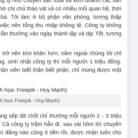
g ty nhỏ chuyên sản xuất và kinh doanh các sản
chị chủ tháo vát và có nhiều mối quan hệ, thời
 khá. Tôi làm ở bộ phận văn phòng, lương thấp
việc nên tổng thu nhập không tệ. Công ty không
lần thưởng vào ngày thành lập và dịp Tết, tương
 trở nên khó khăn hơn, năm ngoái chúng tôi chỉ
, sinh nhật công ty thì mỗi người 1 triệu đồng.
n viên biết thân biết phận, chỉ mong được một
h họa: Freepik - Huy Mạnh)
 rằng sếp đã chốt chỉ thưởng mỗi người 2 - 3 triệu
n. Cả công ty trầm hẳn đi, sau vài hôm thì chuyển
ì đằng nào cũng ít tiền rồi, được nhận luôn cho