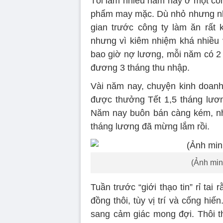
Tôi làm nhiều năm nay ở một côn
phẩm may mặc. Dù nhỏ nhưng nhờ 
gian trước công ty làm ăn rất
nhưng vì kiêm nhiệm khá nhiều 
bao giờ nợ lương, mỗi năm có 2 
đương 3 tháng thu nhập.
Vài năm nay, chuyện kinh doanh
được thưởng Tết 1,5 tháng lương
Năm nay buôn bán càng kém, nhâ
tháng lương đã mừng lắm rồi.
(Ảnh min
Tuần trước “giới thạo tin” rỉ tai
đồng thôi, tùy vị trí và cống hiế
sang cảm giác mong đợi. Thôi th