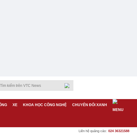
ỐNG
XE
KHOA HỌC CÔNG NGHỆ
CHUYỂN ĐỔI XANH
Liên hệ quảng cáo:
024 36321588