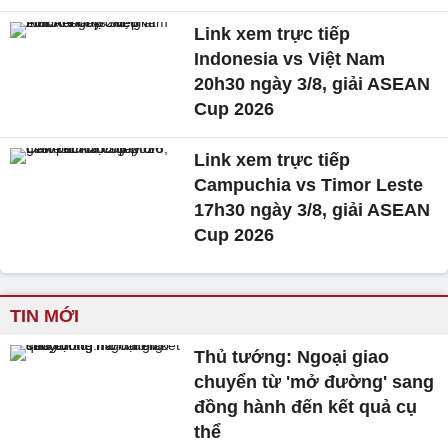
Link xem trực tiếp
Indonesia vs Việt Nam
20h30 ngày 3/8, giải ASEAN
Cup 2026
Link xem trực tiếp
Campuchia vs Timor Leste
17h30 ngày 3/8, giải ASEAN
Cup 2026
TIN MỚI
Thủ tướng: Ngoại giao
chuyển từ 'mở đường' sang
đồng hành đến kết quả cụ
thể