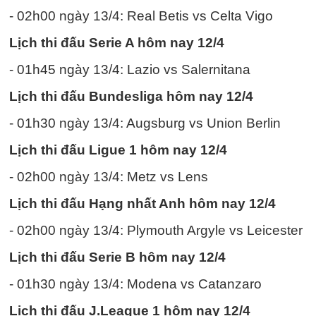
- 02h00 ngày 13/4: Real Betis vs Celta Vigo
Lịch thi đấu Serie A hôm nay 12/4
- 01h45 ngày 13/4: Lazio vs Salernitana
Lịch thi đấu Bundesliga hôm nay 12/4
- 01h30 ngày 13/4: Augsburg vs Union Berlin
Lịch thi đấu Ligue 1 hôm nay 12/4
- 02h00 ngày 13/4: Metz vs Lens
Lịch thi đấu Hạng nhất Anh hôm nay 12/4
- 02h00 ngày 13/4: Plymouth Argyle vs Leicester
Lịch thi đấu Serie B hôm nay 12/4
- 01h30 ngày 13/4: Modena vs Catanzaro
Lịch thi đấu J.League 1 hôm nay 12/4