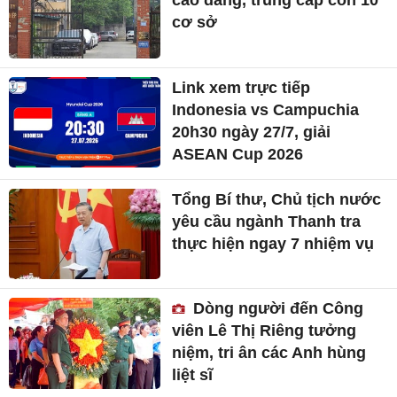
cơ sở
Link xem trực tiếp
Indonesia vs Campuchia
20h30 ngày 27/7, giải
ASEAN Cup 2026
Tổng Bí thư, Chủ tịch nước
yêu cầu ngành Thanh tra
thực hiện ngay 7 nhiệm vụ
Dòng người đến Công
viên Lê Thị Riêng tưởng
niệm, tri ân các Anh hùng
liệt sĩ