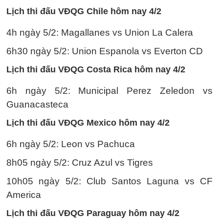
Lịch thi đấu VĐQG Chile hôm nay 4/2
4h ngày 5/2: Magallanes vs Union La Calera
6h30 ngày 5/2: Union Espanola vs Everton CD
Lịch thi đấu VĐQG Costa Rica hôm nay 4/2
6h ngày 5/2: Municipal Perez Zeledon vs
Guanacasteca
Lịch thi đấu VĐQG Mexico hôm nay 4/2
6h ngày 5/2: Leon vs Pachuca
8h05 ngày 5/2: Cruz Azul vs Tigres
10h05 ngày 5/2: Club Santos Laguna vs CF
America
Lịch thi đấu VĐQG Paraguay hôm nay 4/2