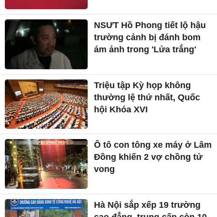
NSƯT Hồ Phong tiết lộ hậu
trường cảnh bị đánh bom
ám ảnh trong 'Lửa trắng'
Triệu tập Kỳ họp không
thường lệ thứ nhất, Quốc
hội Khóa XVI
Ô tô con tông xe máy ở Lâm
Đồng khiến 2 vợ chồng tử
vong
Hà Nội sắp xếp 19 trường
cao đẳng, trung cấp còn 10