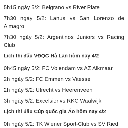
5h15 ngày 5/2: Belgrano vs River Plate
7h30 ngày 5/2: Lanus vs San Lorenzo de
Almagro
7h30 ngày 5/2: Argentinos Juniors vs Racing
Club
Lịch thi đấu VĐQG Hà Lan hôm nay 4/2
0h45 ngày 5/2: FC Volendam vs AZ Alkmaar
2h ngày 5/2: FC Emmen vs Vitesse
2h ngày 5/2: Utrecht vs Heerenveen
3h ngày 5/2: Excelsior vs RKC Waalwijk
Lịch thi đấu Cúp quốc gia Áo hôm nay 4/2
0h ngày 5/2: TK Wiener Sport-Club vs SV Ried