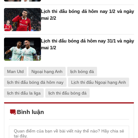
Lịch thi đấu bóng đá hôm nay 1/2 và ngày
mai 2/2
Lịch thi đấu bóng đá hôm nay 31/1 và ngày
mai 1/2
Man Utd
Ngoại hạng Anh
lịch bóng đá
lịch thi đấu bóng đá hôm nay
Lịch thi đấu Ngoại hạng Anh
lịch thi đấu la liga
lịch thi đấu bóng đá
Bình luận