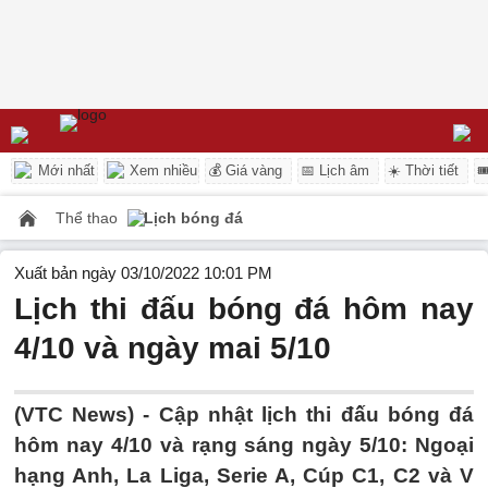
Mới nhất
Xem nhiều
💰 Giá vàng
📅 Lịch âm
☀️ Thời tiết

Thể thao
Lịch bóng đá
Xuất bản ngày 03/10/2022 10:01 PM
Lịch thi đấu bóng đá hôm nay
4/10 và ngày mai 5/10
(VTC News) -
Cập nhật lịch thi đấu bóng đá
hôm nay 4/10 và rạng sáng ngày 5/10: Ngoại
hạng Anh, La Liga, Serie A, Cúp C1, C2 và V