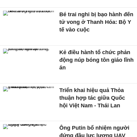
Bé trai nghi bị bạo hành đến
tử vong ở Thanh Hóa: Bộ Y
tế vào cuộc
Kẻ điều hành tổ chức phản
động núp bóng tôn giáo lĩnh
án
Triển khai hiệu quả Thỏa
thuận hợp tác giữa Quốc
hội Việt Nam - Thái Lan
Ông Putin bổ nhiệm người
đứng đầu lực lượng UAV