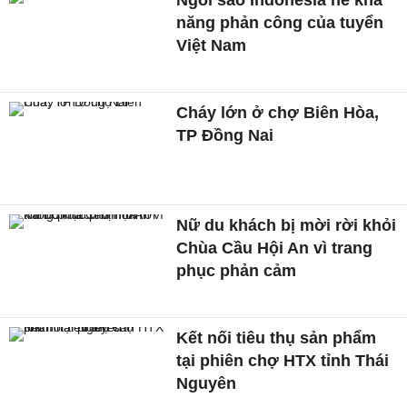
Ngôi sao Indonesia nể khả
năng phản công của tuyển
Việt Nam
Cháy lớn ở chợ Biên Hòa,
TP Đồng Nai
Nữ du khách bị mời rời khỏi
Chùa Cầu Hội An vì trang
phục phản cảm
Kết nối tiêu thụ sản phẩm
tại phiên chợ HTX tỉnh Thái
Nguyên