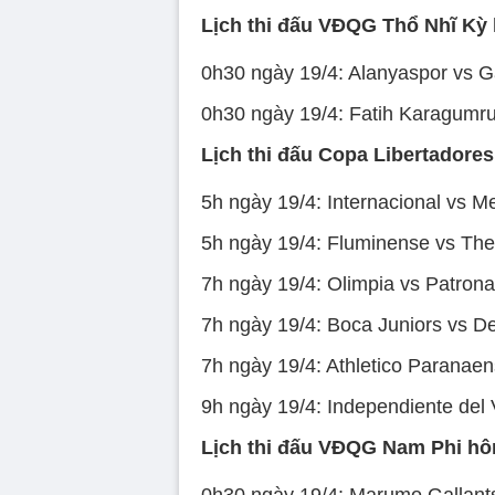
Lịch thi đấu VĐQG Thổ Nhĩ Kỳ
0h30 ngày 19/4: Alanyaspor vs G
0h30 ngày 19/4: Fatih Karagumr
Lịch thi đấu Copa Libertadore
5h ngày 19/4: Internacional vs M
5h ngày 19/4: Fluminense vs The
7h ngày 19/4: Olimpia vs Patron
7h ngày 19/4: Boca Juniors vs De
7h ngày 19/4: Athletico Paranaen
9h ngày 19/4: Independiente del V
Lịch thi đấu VĐQG Nam Phi hô
0h30 ngày 19/4: Marumo Gallant