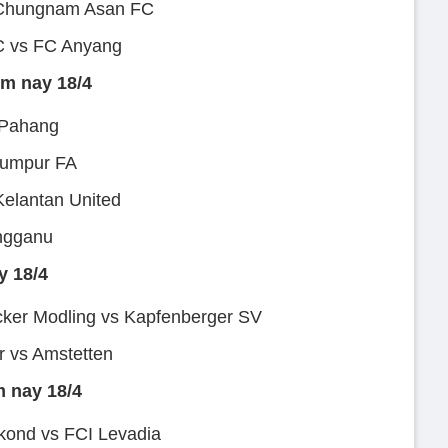
 Chungnam Asan FC
C vs FC Anyang
ôm nay 18/4
 Pahang
Lumpur FA
Kelantan United
engganu
y 18/4
ker Modling vs Kapfenberger SV
r vs Amstetten
 nay 18/4
kond vs FCI Levadia