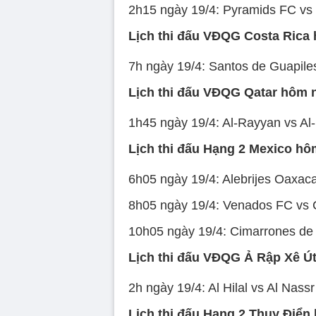
2h15 ngày 19/4: Pyramids FC vs
Lịch thi đấu VĐQG Costa Rica 
7h ngày 19/4: Santos de Guapile
Lịch thi đấu VĐQG Qatar hôm n
1h45 ngày 19/4: Al-Rayyan vs Al
Lịch thi đấu Hạng 2 Mexico hô
6h05 ngày 19/4: Alebrijes Oaxa
8h05 ngày 19/4: Venados FC vs
10h05 ngày 19/4: Cimarrones de 
Lịch thi đấu VĐQG Ả Rập Xê Ú
2h ngày 19/4: Al Hilal vs Al Nass
Lịch thi đấu Hạng 2 Thụy Điển