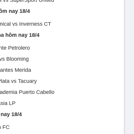
hôm nay 18/4
ical vs Inverness CT
na hôm nay 18/4
nte Petrolero
 vs Blooming
iantes Merida
Plata vs Tacuary
cademia Puerto Cabello
asia LP
nay 18/4
n FC