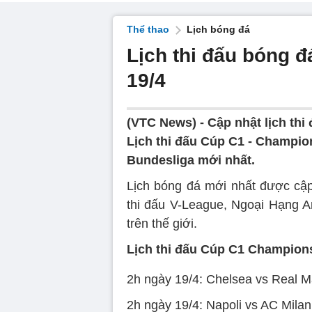
Thể thao
Lịch bóng đá
Lịch thi đấu bóng 
19/4
(VTC News) -
Cập nhật lịch thi
Lịch thi đấu Cúp C1 - Champio
Bundesliga mới nhất.
Lịch bóng đá mới nhất được cập
thi đấu V-League, Ngoại Hạng An
trên thế giới.
Lịch thi đấu Cúp C1 Champion
2h ngày 19/4: Chelsea vs Real M
2h ngày 19/4: Napoli vs AC Milan