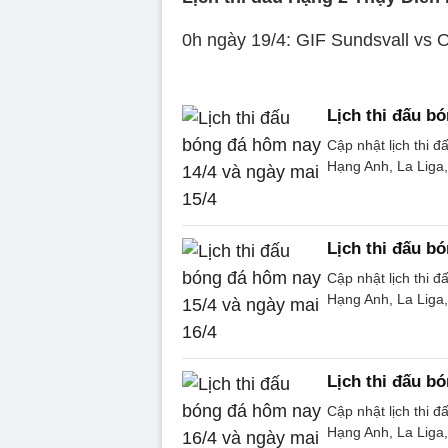
0h ngày 19/4: GIF Sundsvall vs 
Lịch thi đấu b
Cập nhật lịch thi 
Hạng Anh, La Liga,
Lịch thi đấu b
Cập nhật lịch thi 
Hạng Anh, La Liga,
Lịch thi đấu b
Cập nhật lịch thi 
Hạng Anh, La Liga,