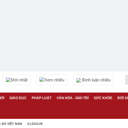
Mới nhất
Xem nhiều
Bình luận nhiều
IỚI
GIÁO DỤC
PHÁP LUẬT
VĂN HÓA - GIẢI TRÍ
SỨC KHỎE
ĐỜI S
 ĐÁ VIỆT NAM
V.LEAGUE