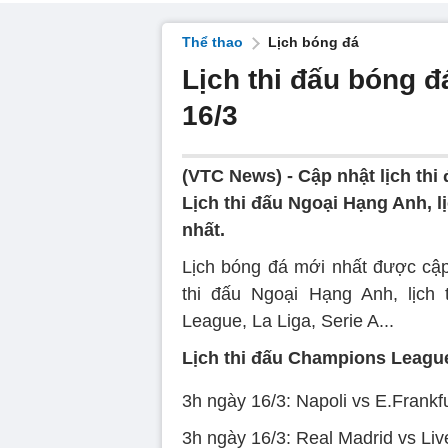
Thể thao
Lịch bóng đá
Lịch thi đấu bóng 
16/3
(VTC News) -
Cập nhật lịch thi
Lịch thi đấu Ngoại Hạng Anh, 
nhất.
Lịch bóng đá mới nhất được cập
thi đấu Ngoại Hạng Anh, lịch
League, La Liga, Serie A...
Lịch thi đấu Champions Leagu
3h ngày 16/3: Napoli vs E.Frankfu
3h ngày 16/3: Real Madrid vs Liv