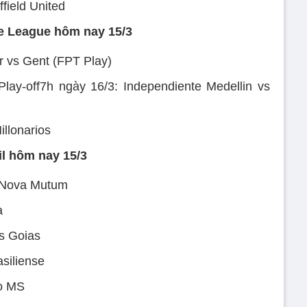
field United
ce League hôm nay 15/3
r vs Gent (FPT Play)
Play-off7h ngày 16/3: Independiente Medellin vs
illonarios
il hôm nay 15/3
s Nova Mutum
a
s Goias
siliense
io MS