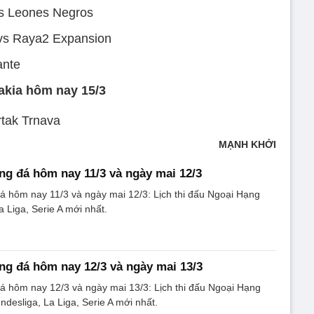
vs Leones Negros
a vs Raya2 Expansion
ante
vakia hôm nay 15/3
rtak Trnava
MẠNH KHỞI
óng đá hôm nay 11/3 và ngày mai 12/3
đá hôm nay 11/3 và ngày mai 12/3: Lịch thi đấu Ngoại Hạng
a Liga, Serie A mới nhất.
óng đá hôm nay 12/3 và ngày mai 13/3
đá hôm nay 12/3 và ngày mai 13/3: Lịch thi đấu Ngoại Hạng
undesliga, La Liga, Serie A mới nhất.