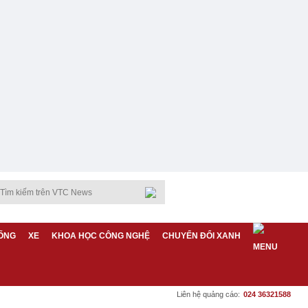
ỐNG
XE
KHOA HỌC CÔNG NGHỆ
CHUYỂN ĐỔI XANH
Liên hệ quảng cáo:
024 36321588