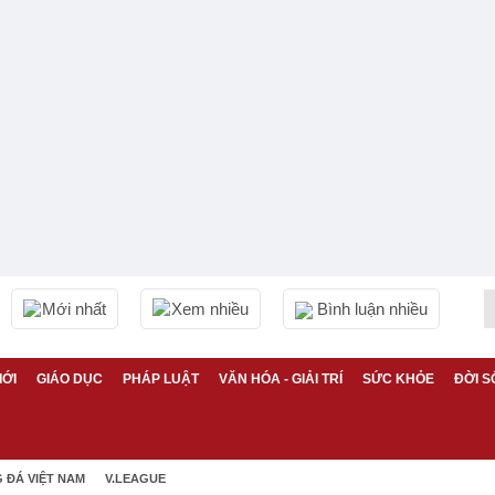
Mới nhất
Xem nhiều
Bình luận nhiều
IỚI
GIÁO DỤC
PHÁP LUẬT
VĂN HÓA - GIẢI TRÍ
SỨC KHỎE
ĐỜI S
 ĐÁ VIỆT NAM
V.LEAGUE