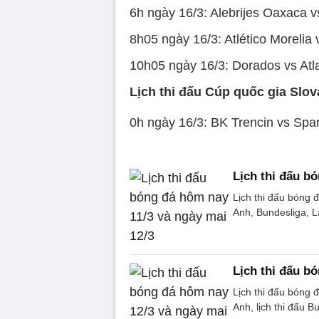
6h ngày 16/3: Alebrijes Oaxaca 
8h05 ngày 16/3: Atlético Moreli
10h05 ngày 16/3: Dorados vs Atl
Lịch thi đấu Cúp quốc gia Slo
0h ngày 16/3: BK Trencin vs Spa
Lịch thi đấu b
Lịch thi đấu bóng 
Anh, Bundesliga, L
Lịch thi đấu b
Lịch thi đấu bóng 
Anh, lịch thi đấu B