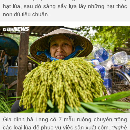
hạt lúa, sau đó sàng sẩy lựa lấy những hạt thóc
non đủ tiêu chuẩn.
Gia đình bà Lạng có 7 mẫu ruộng chuyên trồng
các loại lúa để phục vụ việc sản xuất cốm. “
Nghề