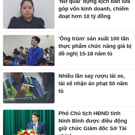
'Nữ quái' dựng kịch bản lừa
góp vốn kinh doanh, chiếm
đoạt hơn 10 tỷ đồng
'Ông trùm' sản xuất 100 tấn
thực phẩm chức năng giả bị
đề nghị 15-18 năm tù
Nhiều lần say rượu lái xe,
tài xế nhận án phạt 50 năm
tù
Phó Chủ tịch HĐND tỉnh
Ninh Bình được điều động
giữ chức Giám đốc Sở Tài