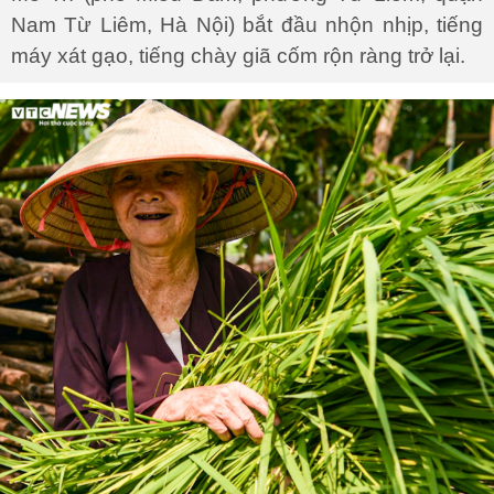
Nam Từ Liêm, Hà Nội) bắt đầu nhộn nhịp, tiếng
máy xát gạo, tiếng chày giã cốm rộn ràng trở lại.