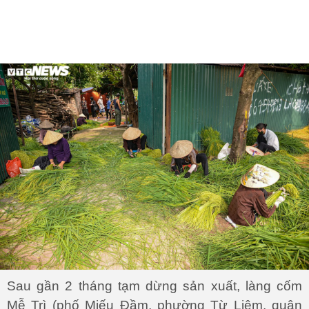
Sau gần 2 tháng tạm dừng sản xuất, làng cốm
Mễ Trì (phố Miếu Đầm, phường Từ Liêm, quận