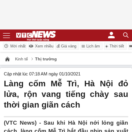
Mới nhất
Xem nhiều
💰 Giá vàng
📅 Lịch âm
☀️ Thời tiết

Kinh tế
Thị trường
Cập nhật lúc 07:18 AM ngày 01/10/2021
Làng cốm Mễ Trì, Hà Nội đỏ
lửa, rộn vang tiếng chày sau
thời gian giãn cách
(VTC News) -
Sau khi Hà Nội nới lỏng giãn
cách, làng cốm Mễ Trì bắt đầu nhịp sản xuất