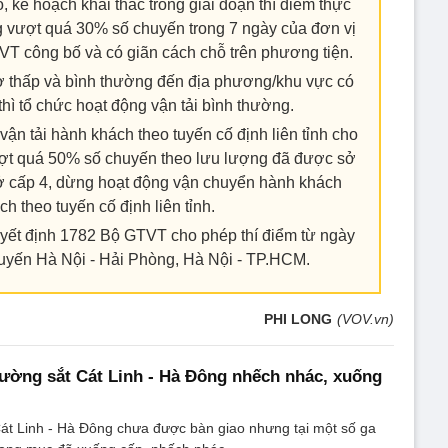
ó, kế hoạch khai thác trong giai đoạn thí điểm thực
ng vượt quá 30% số chuyến trong 7 ngày của đơn vị
T công bố và có giãn cách chỗ trên phương tiện.
ơ thấp và bình thường đến địa phương/khu vực có
ì tổ chức hoạt động vận tải bình thường.
 vận tải hành khách theo tuyến cố định liên tỉnh cho
ượt quá 50% số chuyến theo lưu lượng đã được sở
 ở cấp 4, dừng hoạt động vận chuyển hành khách
h theo tuyến cố định liên tỉnh.
Quyết định 1782 Bộ GTVT cho phép thí điểm từ ngày
 tuyến Hà Nội - Hải Phòng, Hà Nội - TP.HCM.
PHI LONG
(VOV.vn)
ường sắt Cát Linh - Hà Đông nhếch nhác, xuống
át Linh - Hà Đông chưa được bàn giao nhưng tại một số ga