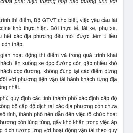
 chưa phát hiện trường hợp nào dương tính với
rính thí điểm, Bộ GTVT cho biết, việc yêu cầu lái
cine khó thực hiện. Bởi thực tế, lái xe, phụ xe,
u hết các địa phương đều mới được tiêm 1 liều
e còn thấp.
ian hoạt động thí điểm và trong quá trình khai
 khách lên xuống xe dọc đường còn gặp nhiều khó
rả khách dọc đường, không đúng tại các điểm dừng
 đối với phương tiện vận tải hành khách từng địa
ống nhất.
hủ quy định các tỉnh thành phố xác định cấp độ
c công bố cấp độ dịch tại các địa phương còn chưa
 số tỉnh, thành phố nên dẫn đến việc tổ chức hoạt
phương còn lúng túng, gây khó khăn trong việc áp
 dịch tương ứng với hoạt động vận tải theo quy