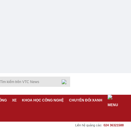
ỐNG
XE
KHOA HỌC CÔNG NGHỆ
CHUYỂN ĐỔI XANH
Liên hệ quảng cáo:
024 36321588