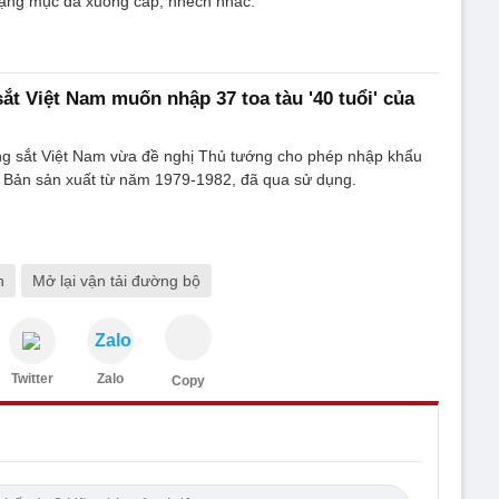
hạng mục đã xuống cấp, nhếch nhác.
t Việt Nam muốn nhập 37 toa tàu '40 tuổi' của
g sắt Việt Nam vừa đề nghị Thủ tướng cho phép nhập khẩu
t Bản sản xuất từ năm 1979-1982, đã qua sử dụng.
h
Mở lại vận tải đường bộ
Zalo
Twitter
Zalo
Copy