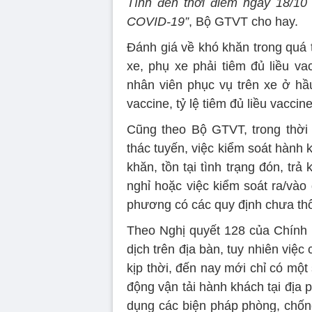
Tính đến thời điểm ngày 18/10
COVID-19”
, Bộ GTVT cho hay.
Đánh giá về khó khăn trong quá t
xe, phụ xe phải tiêm đủ liều vac
nhân viên phục vụ trên xe ở hầ
vaccine, tỷ lệ tiêm đủ liều vaccin
Cũng theo Bộ GTVT, trong thời g
thác tuyến, việc kiểm soát hành
khăn, tồn tại tình trạng đón, t
nghỉ hoặc việc kiểm soát ra/vào
phương có các quy định chưa th
Theo Nghị quyết 128 của Chính p
dịch trên địa bàn, tuy nhiên việ
kịp thời, đến nay mới chỉ có một
động vận tải hành khách tại địa 
dụng các biện pháp phòng, chống