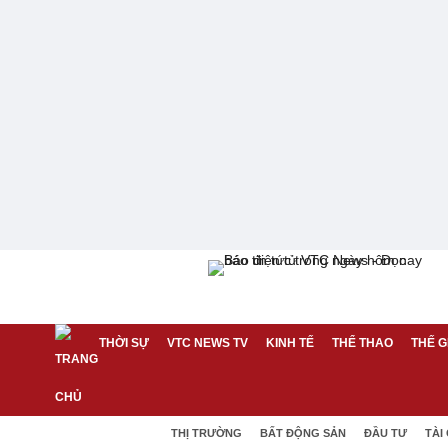
THỜI SỰ
VTC NEWS TV
KINH TẾ
THỂ THAO
THẾ G
THỊ TRƯỜNG
BẤT ĐỘNG SẢN
ĐẦU TƯ
TÀI