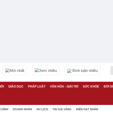
Mới nhất
Xem nhiều
Bình luận nhiều
IỚI
GIÁO DỤC
PHÁP LUẬT
VĂN HÓA - GIẢI TRÍ
SỨC KHỎE
ĐỜI S
 CHÍNH
DOANH NHÂN
DU LỊCH
TIN GIÁ VÀNG
ĐIỆN HẠT NHÂN