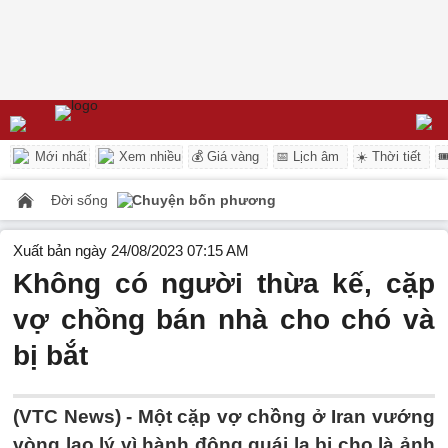
Mới nhất
Xem nhiều
💰 Giá vàng
📅 Lịch âm
☀️ Thời tiết

Đời sống
Chuyện bốn phương
Xuất bản ngày 24/08/2023 07:15 AM
Không có người thừa kế, cặp
vợ chồng bán nhà cho chó và
bị bắt
(VTC News) -
Một cặp vợ chồng ở Iran vướng
vòng lao lý vì hành động quái lạ bị cho là ảnh