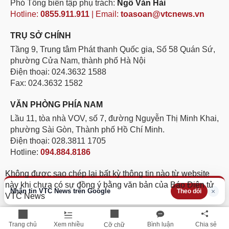
Phó Tổng biên tập phụ trách:
Ngô Văn Hải
Hotline:
0855.911.911
| Email:
toasoan@vtcnews.vn
TRỤ SỞ CHÍNH
Tầng 9, Trung tâm Phát thanh Quốc gia, Số 58 Quán Sứ,
phường Cửa Nam, thành phố Hà Nội
Điện thoại: 024.3632 1588
Fax: 024.3632 1582
VĂN PHÒNG PHÍA NAM
Lầu 11, tòa nhà VOV, số 7, đường Nguyễn Thị Minh Khai,
phường Sài Gòn, Thành phố Hồ Chí Minh.
Điện thoại: 028.3811 1705
Hotline:
094.884.8186
Không được sao chép lại bất kỳ thông tin nào từ website
này khi chưa có sự đồng ý bằng văn bản của Báo Điện tử
Nhận tin VTC News trên Google
×
Theo dõi
VTC News
Trang chủ
Xem nhiều
Bình luận
Chia sẻ
Cỡ chữ