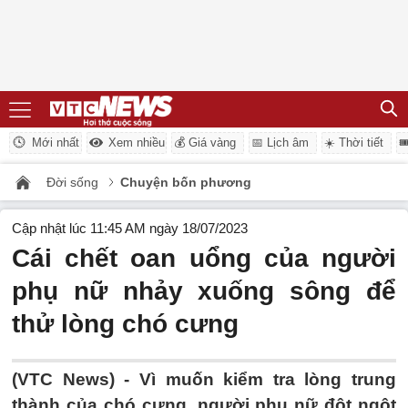
Mới nhất
Xem nhiều
💰 Giá vàng
📅 Lịch âm
☀️ Thời tiết

Đời sống
Chuyện bốn phương
Cập nhật lúc 11:45 AM ngày 18/07/2023
Cái chết oan uổng của người
phụ nữ nhảy xuống sông để
thử lòng chó cưng
(VTC News) -
Vì muốn kiểm tra lòng trung
thành của chó cưng, người phụ nữ đột ngột