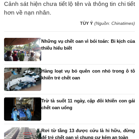
Cảnh sát hiện chưa tiết lộ tên và thông tin chi tiết
hơn về nạn nhân.
TÙY Ý
(Nguồn: Chinatimes)
Những vụ chết oan vì bói toán: Bi kịch của
thiếu hiểu biết
Hàng loạt vụ bỏ quên con nhỏ trong ô tô
khiến trẻ chết oan
Trừ tà suốt 11 ngày, cặp đôi khiến con gái
chết oan uổng
Rơi từ tầng 13 được cứu là hi hữu, đừng
để trẻ chết oan vì chung cư kém an toàn