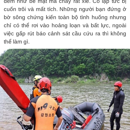
đềm như bề mặt mà chảy rất xiế. Cô lập tức bị
cuốn trôi và mất tích. Những người bạn đứng ở
bờ sông chứng kiến toàn bộ tình huống nhưng
chỉ có thể rơi vào hoảng loạn và bất lực, ngoài
việc gấp rút báo cảnh sát cầu cứu ra thì không
thể làm gì.