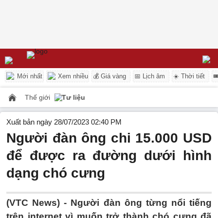
Mới nhất
Xem nhiều
💰 Giá vàng
📅 Lịch âm
☀️ Thời tiết

Thế giới
Tư liệu
Xuất bản ngày 28/07/2023 02:40 PM
Người đàn ông chi 15.000 USD
để được ra đường dưới hình
dạng chó cưng
(VTC News) -
Người đàn ông từng nổi tiếng
trên internet vì muốn trở thành chó cưng đã