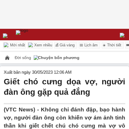
Mới nhất
Xem nhiều
💰 Giá vàng
📅 Lịch âm
☀️ Thời tiết

Đời sống
Chuyện bốn phương
Xuất bản ngày 30/05/2023 12:06 AM
Giết chó cưng dọa vợ, người
đàn ông gặp quả đắng
(VTC News) -
Không chỉ đánh đập, bạo hành
vợ, người đàn ông còn khiến vợ ám ảnh tinh
thần khi giết chết chú chó cưng mà vợ vô