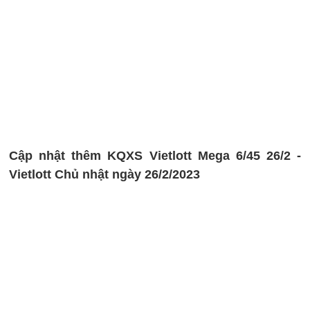
Cập nhật thêm KQXS Vietlott Mega 6/45 26/2 -
Vietlott Chủ nhật ngày 26/2/2023