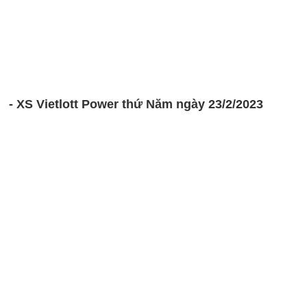
- XS Vietlott Power thứ Năm ngày 23/2/2023