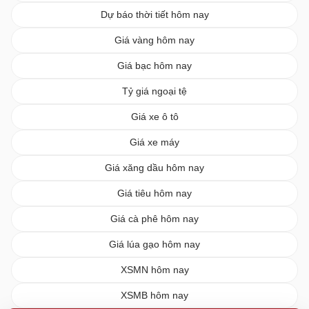
Dự báo thời tiết hôm nay
Giá vàng hôm nay
Giá bạc hôm nay
Tỷ giá ngoại tệ
Giá xe ô tô
Giá xe máy
Giá xăng dầu hôm nay
Giá tiêu hôm nay
Giá cà phê hôm nay
Giá lúa gạo hôm nay
XSMN hôm nay
XSMB hôm nay