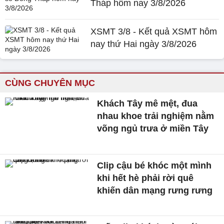
Tháp hôm nay 3/8/2026
XSMT 3/8 - Kết quả XSMT hôm
nay thứ Hai ngày 3/8/2026
CÙNG CHUYÊN MỤC
Khách Tây mê mệt, đua
nhau khoe trải nghiệm nằm
võng ngủ trưa ở miền Tây
Clip cậu bé khóc một mình
khi hết hè phải rời quê
khiến dân mạng rưng rưng