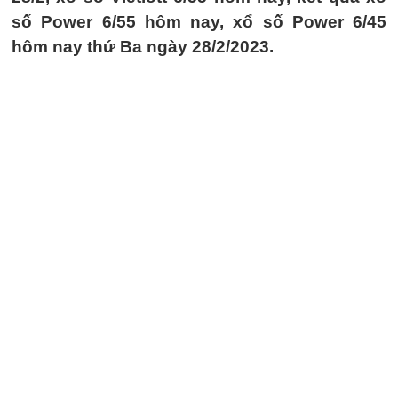
số Power 6/55 hôm nay, xổ số Power 6/45
hôm nay thứ Ba ngày 28/2/2023.