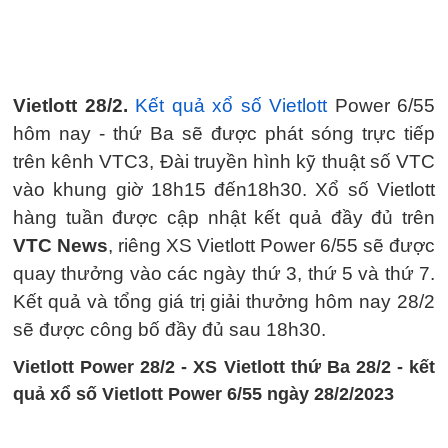
Vietlott 28/2.
Kết quả xổ số Vietlott
Power 6/55
hôm nay - thứ Ba sẽ được phát sóng trực tiếp
trên kênh VTC3, Đài truyền hình kỹ thuật số VTC
vào khung giờ 18h15 đến18h30. Xổ số Vietlott
hàng tuần được cập nhật kết quả đầy đủ trên
VTC News
, riêng XS Vietlott Power 6/55 sẽ được
quay thưởng vào các ngày thứ 3, thứ 5 và thứ 7.
Kết quả và tổng giá trị giải thưởng hôm nay 28/2
sẽ được công bố đầy đủ sau 18h30.
Vietlott Power 28/2 - XS Vietlott thứ Ba 28/2 - kết
quả xổ số Vietlott Power 6/55 ngày 28/2/2023