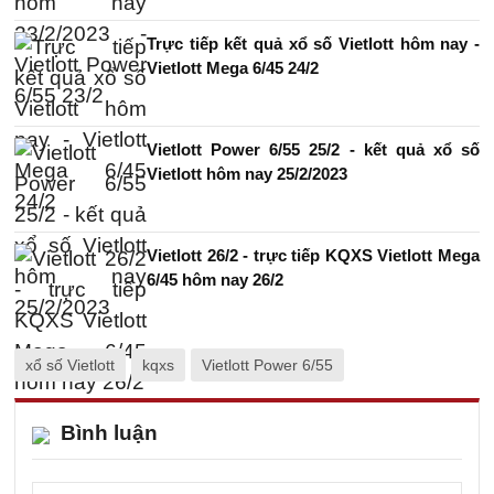
Trực tiếp kết quả xổ số Vietlott hôm nay -
Vietlott Mega 6/45 24/2
Vietlott Power 6/55 25/2 - kết quả xổ số
Vietlott hôm nay 25/2/2023
Vietlott 26/2 - trực tiếp KQXS Vietlott Mega
6/45 hôm nay 26/2
xổ số Vietlott
kqxs
Vietlott Power 6/55
Bình luận