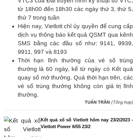
VTC3 của Đài truyền hình kỹ thuật số VTC,
từ 18h00 đến 18h30 các ngày thứ 3, thứ 5,
thứ 7 trong tuần
Hiện nay, Vietlott chỉ ủy quyền để cung cấp
dịch vụ thông báo kết quả QSMT qua kênh
SMS bằng các đầu số như: 9141, 9939,
9911, 997 và 8193
Thời hạn lĩnh thưởng của vé số trúng
thưởng là 60 ngày, kể từ ngày có Kết quả
quay số mở thưởng. Quá thời hạn trên, các
vé số trúng thưởng không còn giá trị lĩnh
thưởng.
TUẤN TRẦN
(Tổng hợp)
Kết quả xổ số Vietlott hôm nay 23/2/2023 -
Vietlott Power 6/55 23/2