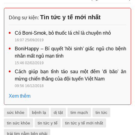
Tin tức y tế mới nhất
Dòng sự kiện:
Có Boni-Smok, bỏ thuốc lá chỉ là chuyện nhỏ
16:07 25/09/2019
BoniHappy – Bí quyết 'hồi sinh' giấc ngủ cho bệnh
nhân mất ngủ mạn tính
15:46 02/02/2019
Cách giúp bạn tỉnh táo sau một đêm 'đi bão' ăn
mừng chiến thắng của đội tuyển Việt Nam
09:56 16/12/2018
Xem thêm
sức khỏe
bệnh lạ
dị tật
tim mạch
tin tức
tin sức khỏe
tin tức y tế
tin tức y tế mới nhất
trái tim nằm bên phải