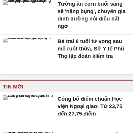
Tưởng ăn cơm buổi sáng
sẽ 'nặng bụng', chuyên gia
dinh dưỡng nói điều bất
ngờ
Bé trai 8 tuổi tử vong sau
mổ ruột thừa, Sở Y tế Phú
Thọ lập đoàn kiểm tra
TIN MỚI
Công bố điểm chuẩn Học
viện Ngoại giao: Từ 23,75
đến 27,75 điểm