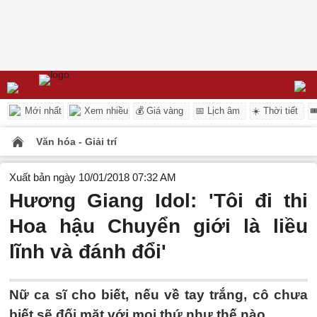
Mới nhất
Xem nhiều
💰 Giá vàng
📅 Lịch âm
☀️ Thời tiết

Văn hóa - Giải trí
Xuất bản ngày 10/01/2018 07:32 AM
Hương Giang Idol: 'Tôi đi thi
Hoa hậu Chuyển giới là liều
lĩnh và đánh đổi'
Nữ ca sĩ cho biết, nếu về tay trắng, cô chưa
biết sẽ đối mặt với mọi thứ như thế nào.