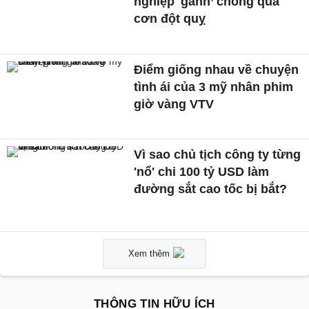
nghiệp 'gánh’ chồng qua
cơn đột quỵ
Điểm giống nhau về chuyện
tình ái của 3 mỹ nhân phim
giờ vàng VTV
Vì sao chủ tịch công ty từng
'nổ' chi 100 tỷ USD làm
đường sắt cao tốc bị bắt?
Xem thêm
THÔNG TIN HỮU ÍCH