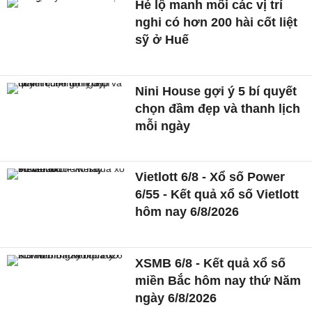
Hé lộ manh mối các vị trí
nghi có hơn 200 hài cốt liệt
sỹ ở Huế
Nini House gợi ý 5 bí quyết
chọn đầm đẹp và thanh lịch
mỗi ngày
Vietlott 6/8 - Xổ số Power
6/55 - Kết quả xổ số Vietlott
hôm nay 6/8/2026
XSMB 6/8 - Kết quả xổ số
miền Bắc hôm nay thứ Năm
ngày 6/8/2026