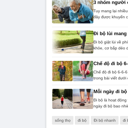
3 nhóm người c
Tuy mang lại nhiều
đây được khuyến c
Đi bộ lùi mang 
Đi bộ giật lùi về p
khỏe, cơ bắp dẻo d
Chế độ đi bộ 6-
Chế độ đi bộ 6-6-6 
trong bài viết dưới 
Mỗi ngày đi bộ
Đi bộ là hoạt động
ngày đi bộ bao nhi
sống thọ
đi bộ
Đi bộ nhanh
đi