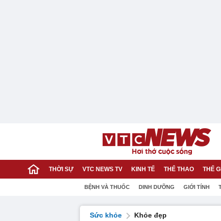
THỜI SỰ
VTC NEWS TV
KINH TẾ
THỂ THAO
THẾ G
BỆNH VÀ THUỐC
DINH DƯỠNG
GIỚI TÍNH
Sức khỏe
Khỏe đẹp