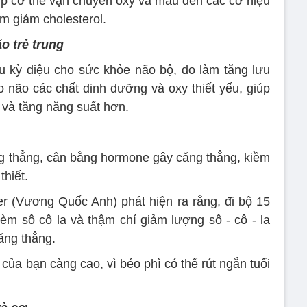
iúp cơ thể vận chuyển oxy và máu đến các cơ hiệu
m giảm cholesterol.
o trẻ trung
u kỳ diệu cho sức khỏe não bộ, do làm tăng lưu
 não các chất dinh dưỡng và oxy thiết yếu, giúp
n và tăng năng suất hơn.
ng thẳng, cân bằng hormone gây căng thẳng, kiềm
hiết.
r (Vương Quốc Anh) phát hiện ra rằng, đi bộ 15
hèm sô cô la và thậm chí giảm lượng sô - cô - la
ăng thẳng.
ọ của bạn càng cao, vì béo phì có thể rút ngắn tuổi