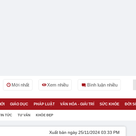
Mới nhất
Xem nhiều
Bình luận nhiều
IỚI
GIÁO DỤC
PHÁP LUẬT
VĂN HÓA - GIẢI TRÍ
SỨC KHỎE
ĐỜI S
TIN TỨC
TƯ VẤN
KHỎE ĐẸP
Xuất bản ngày 25/11/2024 03:33 PM