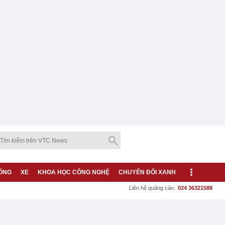
ỐNG
XE
KHOA HỌC CÔNG NGHỆ
CHUYỂN ĐỔI XANH
Liên hệ quảng cáo:
024 36321588