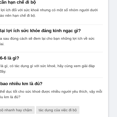
ần hạn chế đi bộ
 lợi ích đối với sức khoẻ nhưng có một số nhóm người dưới
áo nên hạn chế đi bộ.
lại lợi ích sức khỏe đáng kinh ngạc gì?
hía sau đúng cách sẽ đem lại cho bạn những lợi ích về sức
ai.
6-6 là gì?
là gì, có tác dụng gì với sức khoẻ, hãy cùng xem giải đáp
đây.
 bao nhiêu km là đủ?
 thể dục tốt cho sức khoẻ được nhiều người yêu thích, vậy mỗi
êu km là đủ?
 bộ nhanh hay chậm
tác dụng của việc đi bộ