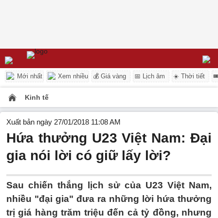
Mới nhất
Xem nhiều
💰 Giá vàng
📅 Lịch âm
☀️ Thời tiết

Kinh tế
Xuất bản ngày 27/01/2018 11:08 AM
Hứa thưởng U23 Việt Nam: Đại
gia nói lời có giữ lấy lời?
Sau chiến thắng lịch sử của U23 Việt Nam,
nhiều "đại gia" đưa ra những lời hứa thưởng
trị giá hàng trăm triệu đến cả tỷ đồng, nhưng