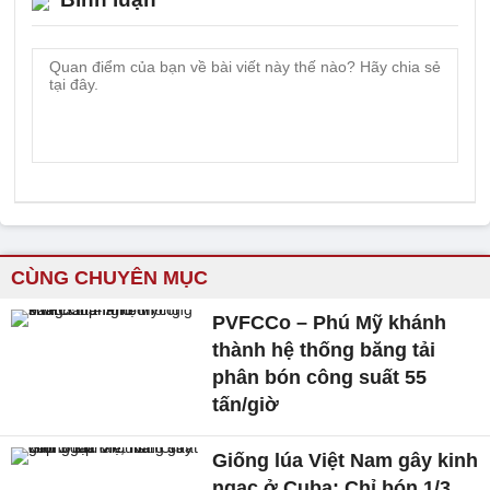
CÙNG CHUYÊN MỤC
PVFCCo – Phú Mỹ khánh
thành hệ thống băng tải
phân bón công suất 55
tấn/giờ
Giống lúa Việt Nam gây kinh
ngạc ở Cuba: Chỉ bón 1/3