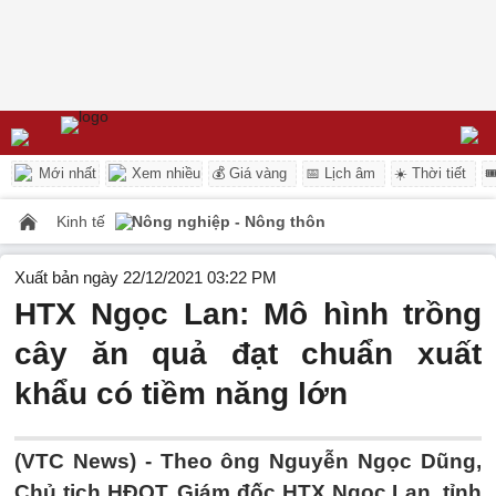
Mới nhất
Xem nhiều
💰 Giá vàng
📅 Lịch âm
☀️ Thời tiết

Kinh tế
Nông nghiệp - Nông thôn
Xuất bản ngày 22/12/2021 03:22 PM
HTX Ngọc Lan: Mô hình trồng
cây ăn quả đạt chuẩn xuất
khẩu có tiềm năng lớn
(VTC News) -
Theo ông Nguyễn Ngọc Dũng,
Chủ tịch HĐQT, Giám đốc HTX Ngọc Lan, tỉnh