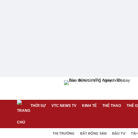
THỜI SỰ
VTC NEWS TV
KINH TẾ
THỂ THAO
THẾ G
THỊ TRƯỜNG
BẤT ĐỘNG SẢN
ĐẦU TƯ
TÀI