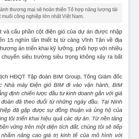
ành thương mại sẽ hoàn thiện Tổ hợp năng lượng tái
t muối công nghiệp lớn nhất Việt Nam.
uạt và cấu phần cột điện gió của dự án được nhập
 15 nghìn tấn thiết bị từ cảng Vĩnh Tân về địa
hương án triển khai kỹ lưỡng, phối hợp với nhiều
chuyển siêu trường siêu trọng không xảy ra bất
tịch HĐQT Tập đoàn BIM Group, Tổng Giám đốc
ệc Nhà máy Điện gió BIM đi vào vận hành, BIM
ng định chiến lược đầu tư kinh doanh gắn với giá
 đoàn đã theo đuổi từ những ngày đầu. Tại Ninh
ghiệp đã gặp được sự đồng thuận và ủng hộ của
g tôi triển khai hiệu quả các dự án. Từ nền tảng
n vững trên một diện tích đất, chúng tôi sẽ tiếp
 nhằm nâng cao giá trị kinh tế của mô hình với