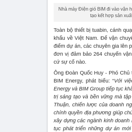
Nhà máy Điện gió BIM đi vào vận h
tạo kết hợp sản xuấ
Toàn bộ thiết bị tuabin, cánh q
khẩu về Việt Nam. Để vận chuyển
điểm dự án, các chuyên gia lên p
đơn vị đảm bảo 264 chuyến vận 
cứ sự cố nào.
Ông Đoàn Quốc Huy - Phó Chủ 
BIM Energy, phát biểu: “
Với vi
Energy và BIM Group tiếp tục khẳ
trị sáng tạo và bền vững mà tập
Thuận, chiến lược của doanh n
chính quyền địa phương giúp chún
xây dựng các ngành kinh doanh bề
tục phát triển những dự án mới