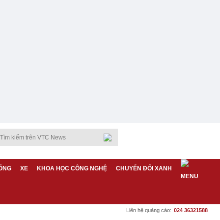
ỐNG
XE
KHOA HỌC CÔNG NGHỆ
CHUYỂN ĐỔI XANH
Liên hệ quảng cáo:
024 36321588