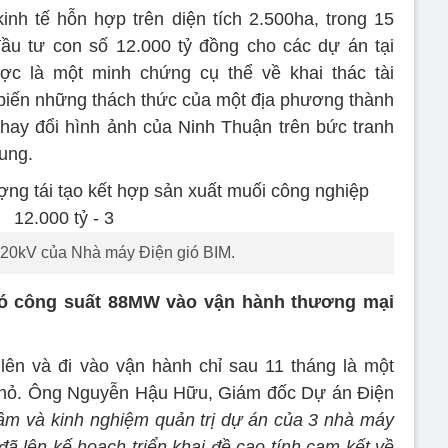
kinh tế hỗn hợp trên diện tích 2.500ha, trong 15
u tư con số 12.000 tỷ đồng cho các dự án tại
c là một minh chứng cụ thể về khai thác tài
 biến những thách thức của một địa phương thành
thay đổi hình ảnh của Ninh Thuận trên bức tranh
hung.
220kV của Nhà máy Điện gió BIM.
ió công suất 88MW vào vận hành thương mại
lên và đi vào vận hành chỉ sau 11 tháng là một
 nhỏ. Ông Nguyễn Hậu Hữu, Giám đốc Dự án Điện
tâm và kinh nghiệm quản trị dự án của 3 nhà máy
 đã lên kế hoạch triển khai đề cao tính cam kết về