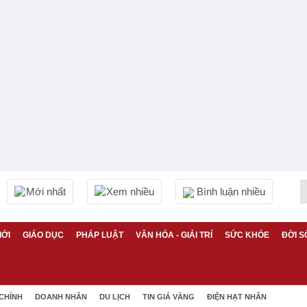
Mới nhất
Xem nhiều
Bình luận nhiều
IỚI
GIÁO DỤC
PHÁP LUẬT
VĂN HÓA - GIẢI TRÍ
SỨC KHỎE
ĐỜI S
 CHÍNH
DOANH NHÂN
DU LỊCH
TIN GIÁ VÀNG
ĐIỆN HẠT NHÂN