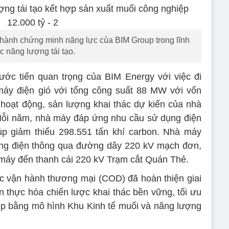
hành chứng minh năng lực của BIM Group trong lĩnh
c năng lượng tái tạo.
ớc tiến quan trọng của BIM Energy với việc đi
áy điện gió với tổng công suất 88 MW với vốn
o hoạt động, sản lượng khai thác dự kiến của nhà
i năm, nhà máy đáp ứng nhu cầu sử dụng điện
úp giảm thiểu 298.551 tấn khí carbon. Nhà máy
ống điện thông qua đường dây 220 kV mạch đơn,
 máy đến thanh cái 220 kV Trạm cắt Quán Thẻ.
c vận hành thương mại (COD) đã hoàn thiện giai
ện thực hóa chiến lược khai thác bền vững, tối ưu
up bằng mô hình Khu Kinh tế muối và năng lượng