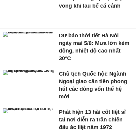
vong khi lau bể cá cảnh
Dự báo thời tiết Hà Nội
ngày mai 5/8: Mưa lớn kèm
dông, nhiệt độ cao nhất
30°C
Chủ tịch Quốc hội: Ngành
Ngoại giao cần tiên phong
hút các dòng vốn thế hệ
mới
Phát hiện 13 hài cốt liệt sĩ
tại nơi diễn ra trận chiến
đấu ác liệt năm 1972