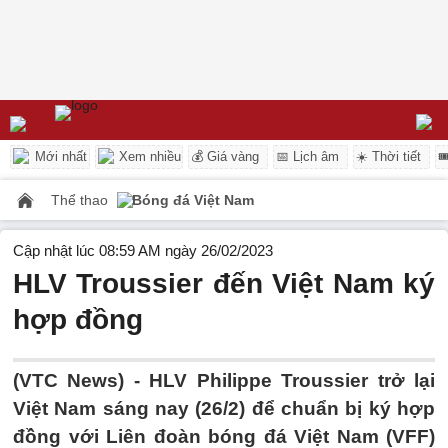
Mới nhất
Xem nhiều
💰 Giá vàng
📅 Lịch âm
☀️ Thời tiết

Thể thao
Bóng đá Việt Nam
Cập nhật lúc 08:59 AM ngày 26/02/2023
HLV Troussier đến Việt Nam ký
hợp đồng
(VTC News) -
HLV Philippe Troussier trở lại
Việt Nam sáng nay (26/2) để chuẩn bị ký hợp
đồng với Liên đoàn bóng đá Việt Nam (VFF)