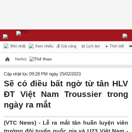
Mới nhất
Xem nhiều
💰 Giá vàng
📅 Lịch âm
☀️ Thời tiết

Netbiz
Thể thao
Cập nhật lúc 09:28 PM ngày 25/02/2023
Sẽ có điều bất ngờ từ tân HLV
ĐT Việt Nam Troussier trong
ngày ra mắt
(VTC News) -
Lễ ra mắt tân huấn luyện viên
trưởng đội tuyển quốc gia và U23 Việt Nam -