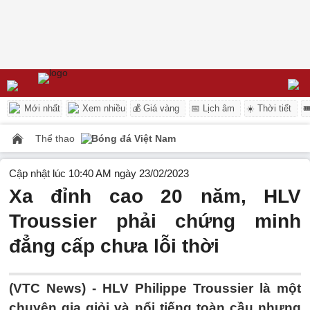
Mới nhất
Xem nhiều
💰 Giá vàng
📅 Lịch âm
☀️ Thời tiết

Thể thao
Bóng đá Việt Nam
Cập nhật lúc 10:40 AM ngày 23/02/2023
Xa đỉnh cao 20 năm, HLV
Troussier phải chứng minh
đẳng cấp chưa lỗi thời
(VTC News) -
HLV Philippe Troussier là một
chuyên gia giỏi và nổi tiếng toàn cầu nhưng