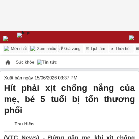
Mới nhất
Xem nhiều
💰 Giá vàng
📅 Lịch âm
☀️ Thời tiết

Sức khỏe
Tin tức
Xuất bản ngày 15/06/2026 03:37 PM
Hít phải xịt chống nắng của
mẹ, bé 5 tuổi bị tổn thương
phổi
Thu Hiền
(VTC News) -
Đứng gần mẹ khi xịt chống