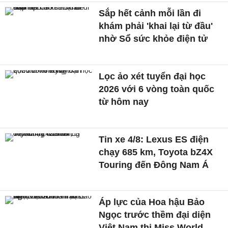
Sắp hết cảnh mỗi lần đi
khám phải 'khai lại từ đầu'
nhờ Sổ sức khỏe điện tử
Lọc ảo xét tuyển đại học
2026 với 6 vòng toàn quốc
từ hôm nay
Tin xe 4/8: Lexus ES điện
chạy 685 km, Toyota bZ4X
Touring đến Đông Nam Á
Áp lực của Hoa hậu Bảo
Ngọc trước thềm đại diện
Việt Nam thi Miss World