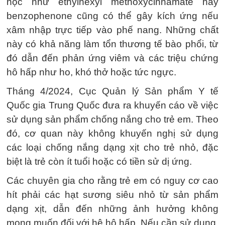
học như ethylhexyl methoxycinnamate hay
benzophenone cũng có thể gây kích ứng nếu
xâm nhập trực tiếp vào phế nang. Những chất
này có khả năng làm tổn thương tế bào phổi, từ
đó dẫn đến phản ứng viêm và các triệu chứng
hô hấp như ho, khó thở hoặc tức ngực.
Tháng 4/2024, Cục Quản lý Sản phẩm Y tế
Quốc gia Trung Quốc đưa ra khuyến cáo về việc
sử dụng sản phẩm chống nắng cho trẻ em. Theo
đó, cơ quan này không khuyến nghị sử dụng
các loại chống nắng dạng xịt cho trẻ nhỏ, đặc
biệt là trẻ còn ít tuổi hoặc có tiền sử dị ứng.
Các chuyên gia cho rằng trẻ em có nguy cơ cao
hít phải các hạt sương siêu nhỏ từ sản phẩm
dạng xịt, dẫn đến những ảnh hưởng không
mong muốn đối với hệ hô hấp. Nếu cần sử dụng,