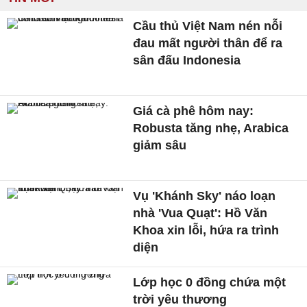
Cầu thủ Việt Nam nén nỗi
đau mất người thân để ra
sân đấu Indonesia
Giá cà phê hôm nay:
Robusta tăng nhẹ, Arabica
giảm sâu
Vụ 'Khánh Sky' náo loạn
nhà 'Vua Quạt': Hồ Văn
Khoa xin lỗi, hứa ra trình
diện
Lớp học 0 đồng chứa một
trời yêu thương