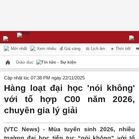
Mới nhất
Xem nhiều
💰 Giá vàng
📅 Lịch âm
☀️ Thời tiết

Giáo dục
Tin tức - Sự kiện
Cập nhật lúc 07:38 PM ngày 22/11/2025
Hàng loạt đại học 'nói không'
với tổ hợp C00 năm 2026,
chuyên gia lý giải
(VTC News) -
Mùa tuyển sinh 2026, nhiều
trường đại học tiếp tục “nói không” với tổ