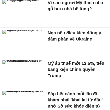
Vì sao người Mỹ thích nhà
gỗ hơn nhà bê tông?
Nga nêu điều kiện đồng ý
đàm phán về Ukraine
Mỹ áp thuế mới 12,5%, tiểu
bang kiện chính quyền
Trump
Sắp hết cảnh mỗi lần đi
khám phải 'khai lại từ đầu'
nhờ Sổ sức khỏe điện tử