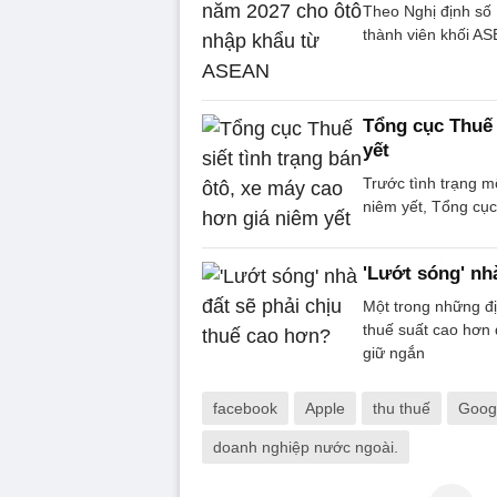
Theo Nghị định số
thành viên khối AS
Tổng cục Thuế 
yết
Trước tình trạng m
niêm yết, Tổng cục
'Lướt sóng' nh
Một trong những đ
thuế suất cao hơn 
giữ ngắn
facebook
Apple
thu thuế
Goog
doanh nghiệp nước ngoài.