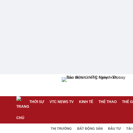
THỜI SỰ
VTC NEWS TV
KINH TẾ
THỂ THAO
THẾ G
THỊ TRƯỜNG
BẤT ĐỘNG SẢN
ĐẦU TƯ
TÀI