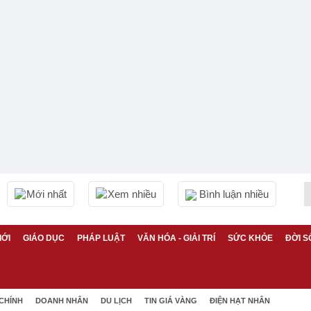
Mới nhất
Xem nhiều
Bình luận nhiều
IỚI
GIÁO DỤC
PHÁP LUẬT
VĂN HÓA - GIẢI TRÍ
SỨC KHỎE
ĐỜI S
 CHÍNH
DOANH NHÂN
DU LỊCH
TIN GIÁ VÀNG
ĐIỆN HẠT NHÂN