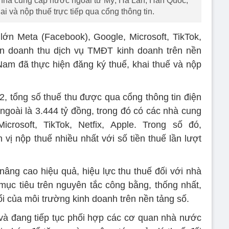
 nhà cung cấp nước ngoài từ Mỹ, Hà Lan, Hàn Quốc,
 và nộp thuế trực tiếp qua cổng thông tin.
ớn Meta (Facebook), Google, Microsoft, TikTok,
ần doanh thu dịch vụ TMĐT kinh doanh trên nền
 Nam đã thực hiện đăng ký thuế, khai thuế và nộp
2, tổng số thuế thu được qua cổng thông tin điện
goài là 3.444 tỷ đồng, trong đó có các nhà cung
rosoft, TikTok, Netfix, Apple. Trong số đó,
vị nộp thuế nhiều nhất với số tiền thuế lần lượt
nâng cao hiệu quả, hiệu lực thu thuế đối với nhà
ục tiêu trên nguyên tắc công bằng, thống nhất,
ổi của môi trường kinh doanh trên nền tảng số.
và đang tiếp tục phối hợp các cơ quan nhà nước