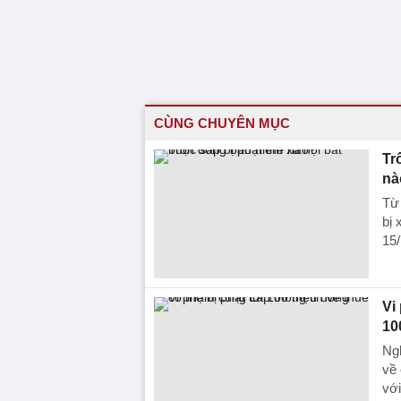
CÙNG CHUYÊN MỤC
Tr
nà
Từ 
bị 
15/
Vi
10
Ngh
về 
với