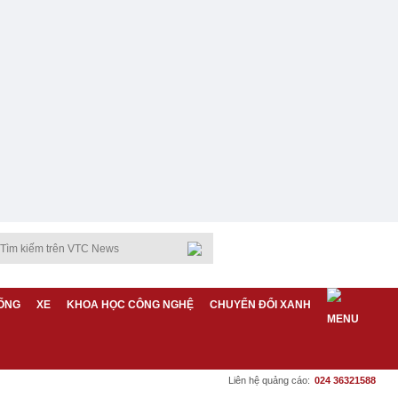
ỐNG
XE
KHOA HỌC CÔNG NGHỆ
CHUYỂN ĐỔI XANH
Liên hệ quảng cáo:
024 36321588