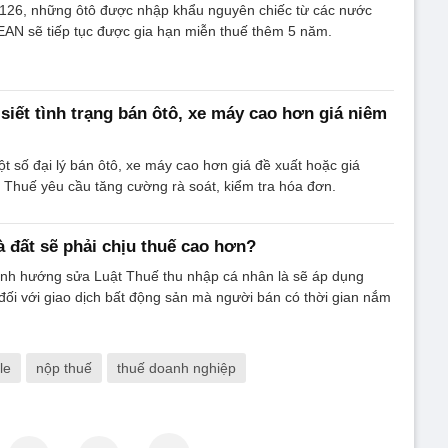
 126, những ôtô được nhập khẩu nguyên chiếc từ các nước
EAN sẽ tiếp tục được gia hạn miễn thuế thêm 5 năm.
siết tình trạng bán ôtô, xe máy cao hơn giá niêm
ột số đại lý bán ôtô, xe máy cao hơn giá đề xuất hoặc giá
 Thuế yêu cầu tăng cường rà soát, kiểm tra hóa đơn.
à đất sẽ phải chịu thuế cao hơn?
ịnh hướng sửa Luật Thuế thu nhập cá nhân là sẽ áp dụng
đối với giao dịch bất động sản mà người bán có thời gian nắm
le
nộp thuế
thuế doanh nghiệp